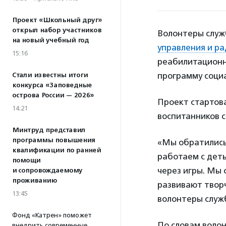
Проект «Школьный друг»
открыл набор участников
Волонтеры слу
на новый учебный год
управления и р
15:16
реабилитационн
программу соци
Стали известны итоги
конкурса «Заповедные
острова России — 2026»
Проект стартова
14:21
воспитанников 
Минтруд представил
программы повышения
«Мы обратились
квалификации по ранней
работаем с деть
помощи
через игры. Мы 
и сопровождаемому
проживанию
развивают твор
13:45
волонтеры слу
Фонд «Катрен» поможет
По словам волон
внедрить современные