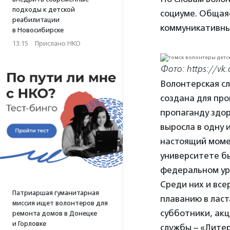
подходы к детской
социуме. Общая
реабилитации
коммуникативны
в Новосибирске
13:15
·
Прислано НКО
Фото: https://vk
Волонтерская сл
создана для про
пропаганду здор
выросла в одну 
настоящий момен
университете бы
федеральном ур
Среди них и все
Патриаршая гуманитарная
плаванию в ласт
миссия ищет волонтеров для
субботники, акц
ремонта домов в Донецке
и Горловке
службы – «Литер