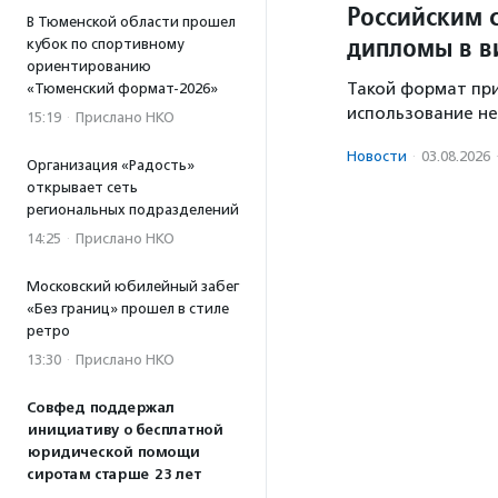
Российским 
В Тюменской области прошел
дипломы в в
кубок по спортивному
ориентированию
Такой формат при
«Тюменский формат-2026»
использование не
15:19
·
Прислано НКО
Новости
·
03.08.2026
Организация «Радость»
открывает сеть
региональных подразделений
14:25
·
Прислано НКО
Московский юбилейный забег
«Без границ» прошел в стиле
ретро
13:30
·
Прислано НКО
Совфед поддержал
инициативу о бесплатной
юридической помощи
сиротам старше 23 лет