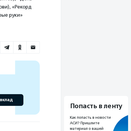
ови), «Рекорд
рые руки»
 вклад
Попасть в ленту
Как попасть в новости
АСИ? Пришлите
материал о вашей