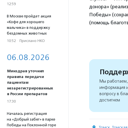
12:59
донора» (реализ
Победы» (сохра
В Москве пройдет акция
«Кофе для хорошего
(помощь благот
мальчика» в поддержку
бездомных животных
10:52
·
Прислано НКО
06.08.2026
Поддерж
Минздрав уточнил
правила передачи
Мы работаем, 
пациентам
информация и
незарегистрированных
вопросу в бла
в России препаратов
достигнем
17:30
Началась регистрация
на «Добрый забег» в парке
Победы на Поклонной горе
Томск
,
Томская