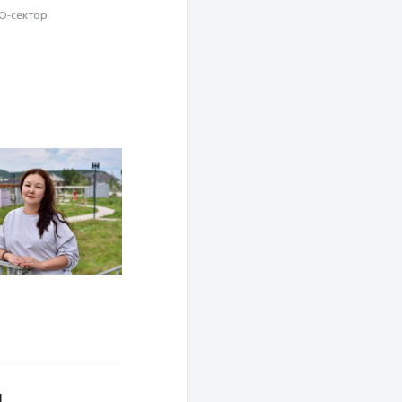
О-сектор
й