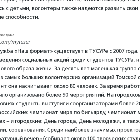
сь с детьми, волонтеры также надеются развить свои
е способности.
.com/mytusur
ужба «Наш формат» существует в ТУСУРе с 2007 года.
ведения социальных акций среди студентов ТУСУРа, 
ового образа жизни. За десять лет маленькая группа 
из самых больших волонтерских организаций Томской 
т она насчитывает около 80 человек. За время рабо
ло организовано более 90 мероприятий. На городско
овнях студенты выступили соорганизаторами более 2
российские: чемпионат мира по бильярду, чемпионат 
ах – и городские: День города, День молодежи, а так
ии, соревнования. Среди наиболее значимых проекто
атурный вечер» (собирает около 100 творческих студ