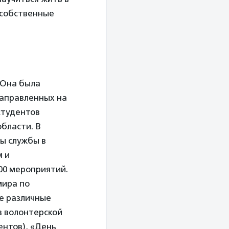
 собственные
 Она была
направленных на
студентов
области. В
ты службы в
м и
00 мероприятий.
мира по
же различные
в волонтерской
ентов), «День