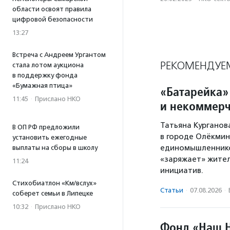
области освоят правила
цифровой безопасности
13:27
Встреча с Андреем Ургантом
РЕКОМЕНДУЕ
стала лотом аукциона
в поддержку фонда
«Бумажная птица»
«Батарейка»
11:45
·
Прислано НКО
и некоммерч
Татьяна Курганов
В ОП РФ предложили
в городе Олёкминс
установить ежегодные
единомышленников
выплаты на сборы в школу
«заряжает» жител
11:24
инициатив.
Стихобиатлон «Км/вслух»
Статьи
·
07.08.2026
·
соберет семьи в Липецке
10:32
·
Прислано НКО
Фонд «Наш Н