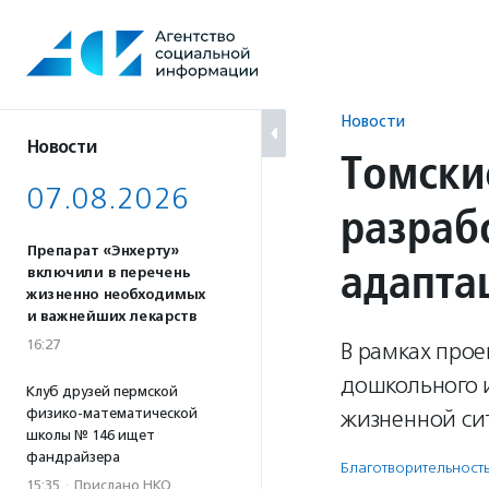
Перейти
к
содержанию
Новости
Новости
Томски
07.08.2026
разраб
Препарат «Энхерту»
адапта
включили в перечень
жизненно необходимых
и важнейших лекарств
16:27
В рамках прое
дошкольного 
Клуб друзей пермской
физико-математической
жизненной си
школы № 146 ищет
фандрайзера
Благотвори­тель­ност
15:35
·
Прислано НКО