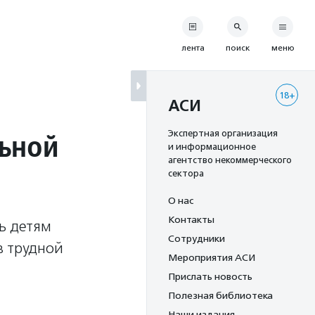
лента
поиск
меню
18+
АСИ
ьной
Экспертная организация
и информационное
агентство некоммерческого
сектора
О нас
Контакты
ь детям
Сотрудники
в трудной
Мероприятия АСИ
Прислать новость
Полезная библиотека
Наши издания