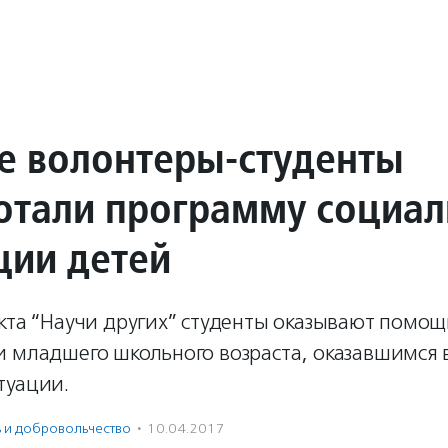
е волонтеры-студенты
отали программу социал
ции детей
кта “Научи других” студенты оказывают помощ
и младшего школьного возраста, оказавшимся 
туации.
ь и доброволь­чест­во
·
10.04.2017