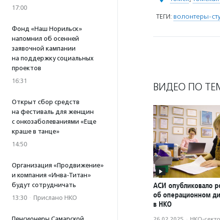
17:00
ТЕГИ:
волонтеры-ст
Фонд «Наш Норильск»
напомнил об осенней
заявочной кампании
на поддержку социальных
проектов
16:31
ВИДЕО ПО ТЕ
Открыт сбор средств
на фестиваль для женщин
с онкозаболеваниями «Еще
краше в танце»
14:50
Организация «Продвижение»
и компания «Инва-Титан»
АСИ опубликовало р
будут сотрудничать
об операционном д
13:30
·
Прислано НКО
в НКО
Пенсионеры Самарской
26.02.2025
·
НКО-сект