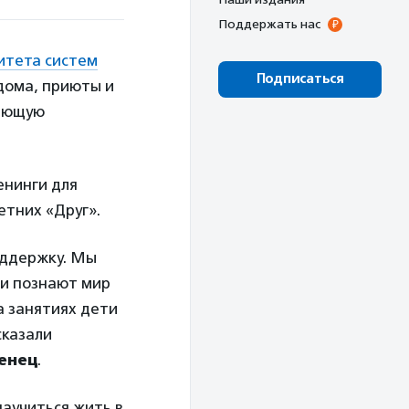
Поддержать нас
итета систем
Подписаться
 дома, приюты и
вающую
енинги для
тних «Друг».
оддержку. Мы
ни познают мир
а занятиях дети
сказали
енец
.
научиться жить в