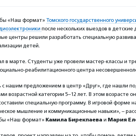
жбы «Наш формат»
Томского государственного универс
адиоэлектроники
после нескольких выездов в детские
ые центры решили разработать специальную разви
ализации детей.
л в марте. Студенты уже провели мастер-классы и тр
социально-реабилитационного центра несовершенноле
 с нашим предложением в центр «Друг», где нашли п
ми возрастной категории 5–12 лет. В этом возрасте о
составили специальную программу. В игровой форме н
ческое мышление и коммуникационные навыки», – рас
жбы «Наш формат»
Камила Бирекпаева
и
Мария Ел
теров, проект направлен на то, чтобы помочь детям 