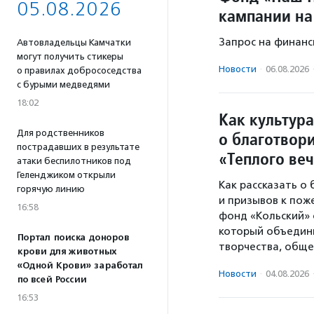
05.08.2026
кампании на
Запрос на финанс
Автовладельцы Камчатки
могут получить стикеры
Новости
·
06.08.2026
о правилах добрососедства
с бурыми медведями
18:02
Как культура
Для родственников
о благотвори
пострадавших в результате
«Теплого ве
атаки беспилотников под
Геленджиком открыли
Как рассказать о
горячую линию
и призывов к пож
16:58
фонд «Кольский» 
который объедини
Портал поиска доноров
творчества, обще
крови для животных
«Одной Крови» заработал
Новости
·
04.08.2026
по всей России
16:53