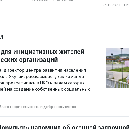
24.10.2024
·
НК
М
 для инициативных жителей
еских организаций
а, директор центра развития населения
к в Якутии, рассказывает, как команда
 превратилась в НКО и зачем сегодня
ей на создание собственных социальных
Благотвори­тель­ность и доброволь­чест­во
орильск» напомнил об осенней заявочно