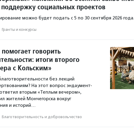
 поддержку социальных проектов
ирование можно будет подать с 5 по 30 сентября 2026 года
·
Гранты и конкурсы
 помогает говорить
тельности: итоги второго
чера с Кольским»
 благотворительности без лекций
ертвованиям? На этот вопрос эндаумент-
ответил вторым «Теплым вечером»,
л жителей Мончегорска вокруг
ния и историй…
·
Благотвори­тель­ность и доброволь­чест­во