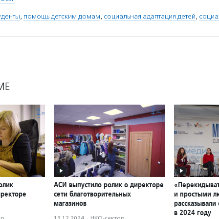
уденты
,
помощь детским домам
,
социальная адаптация детей
,
социа
МЕ
олик
АСИ выпустило ролик о директоре
«Перекидыват
иректоре
сети благотворительных
и простыми л
магазинов
рассказывали 
в 2024 году
ор
13.12.2024
·
НКО-сектор