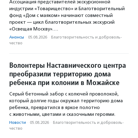
Ассоциация представителей экскурсионной
индустрии «Товарищество» и Благотворительный
фонд «Дом с маяком» начинают совместный
проект — цикл благотворительных экскурсий
«Освещая Москву».…
Анонсы
·
05.08.2026
·
Благотвори­тель­ность и доброволь­
чест­во
Волонтеры Наставнического центра
преобразили территорию дома
ребенка при колонии в Можайске
Серый бетонный забор с колючей проволокой,
который долгие годы окружал территорию дома
ребенка, превратился в яркое полотно
с животными, цветами и сказочными героями.
Новости
·
05.08.2026
·
Благотвори­тель­ность и доброволь­
чест­во