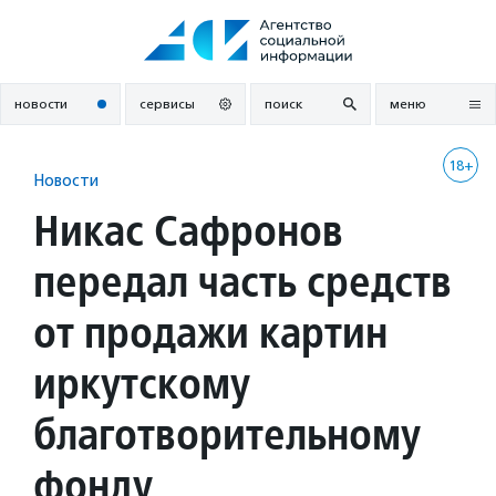
Перейти
к
содержанию
новости
сервисы
поиск
меню
18+
Новости
Никас Сафронов
передал часть средств
от продажи картин
иркутскому
благотворительному
фонду