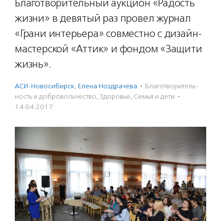
Благотворительный аукцион «Радость
жизни» в девятый раз провел журнал
«Грани интерьера» совместно с дизайн-
мастерской «Аттик» и фондом «Защити
жизнь».
АСИ-Новосибирск
,
Елена Ноздрачева
·
Благотвори­тель­
ность и доброволь­чест­во
,
Здоровье
,
Семья и дети
·
14.04.2017