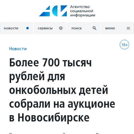
Перейти
к
содержанию
новости
сервисы
поиск
меню
18+
Новости
Более 700 тысяч
рублей для
онкобольных детей
собрали на аукционе
в Новосибирске