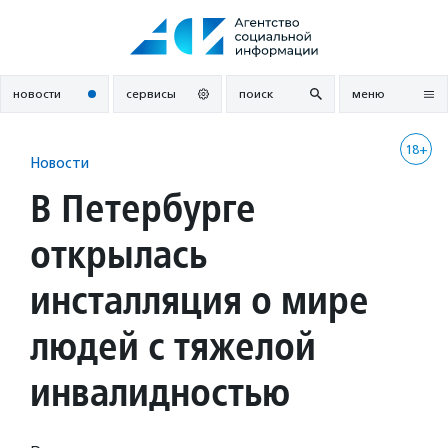
Перейти
к
содержанию
новости
сервисы
поиск
меню
18+
Новости
В Петербурге
открылась
инсталляция о мире
людей с тяжелой
инвалидностью