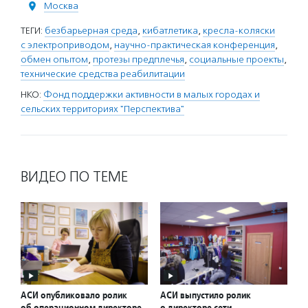
Москва
ТЕГИ:
безбарьерная среда
,
кибатлетика
,
кресла-коляски
с электроприводом
,
научно-практическая конференция
,
обмен опытом
,
протезы предплечья
,
социальные проекты
,
технические средства реабилитации
НКО:
Фонд поддержки активности в малых городах и
сельских территориях "Перспектива"
ВИДЕО ПО ТЕМЕ
АСИ опубликовало ролик
АСИ выпустило ролик
об операционном директоре
о директоре сети