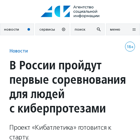
Перейти
к
содержанию
новости
сервисы
поиск
меню
18+
Новости
В России пройдут
первые соревнования
для людей
с киберпротезами
Проект «Кибатлетика» готовится к
старту.