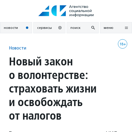
Перейти
к
содержанию
новости
сервисы
поиск
меню
18+
Новости
Новый закон
о волонтерстве:
страховать жизни
и освобождать
от налогов