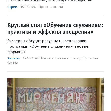
полноценной жизни детей-сирот в обществе.
Серии
·
15.07.2026
·
Права человека
Круглый стол «Обучение служением:
практики и эффекты внедрения»
Эксперты обсудят результаты реализации
программы «Обучение служением» и новые
форматы.
Анонсы
·
17.06.2026
·
Благотвори­тель­ность и доброволь­
чест­во