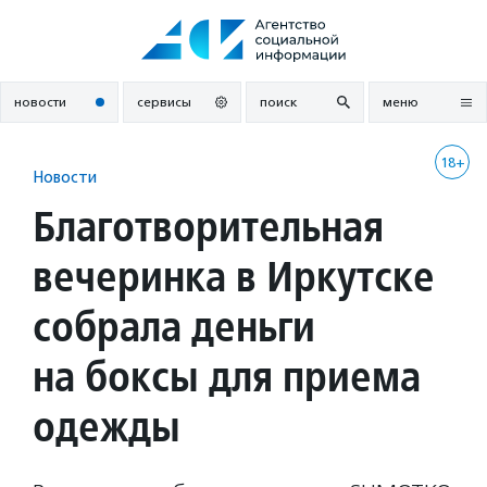
Перейти
к
содержанию
новости
сервисы
поиск
меню
18+
Новости
Благотворительная
вечеринка в Иркутске
собрала деньги
на боксы для приема
одежды