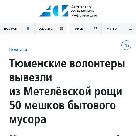
Перейти
к
содержанию
новости
сервисы
поиск
меню
18+
Новости
Тюменские волонтеры
вывезли
из Метелёвской рощи
50 мешков бытового
мусора