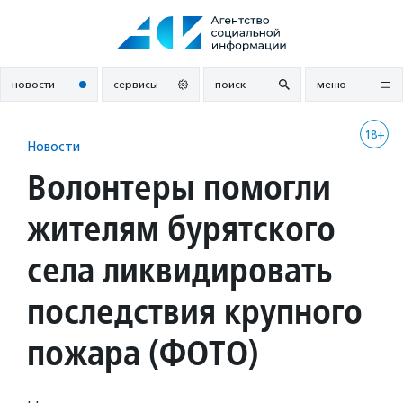
Перейти
к
содержанию
новости
сервисы
поиск
меню
18+
Новости
Волонтеры помогли
жителям бурятского
села ликвидировать
последствия крупного
пожара (ФОТО)