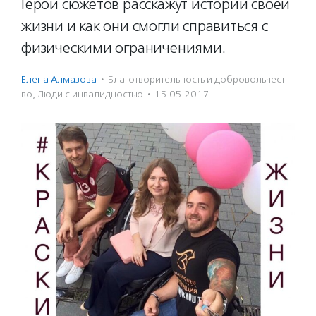
Герои сюжетов расскажут истории своей
жизни и как они смогли справиться с
физическими ограничениями.
Елена Алмазова
·
Благотвори­тель­ность и доброволь­чест­
во
,
Люди с инвалидностью
·
15.05.2017