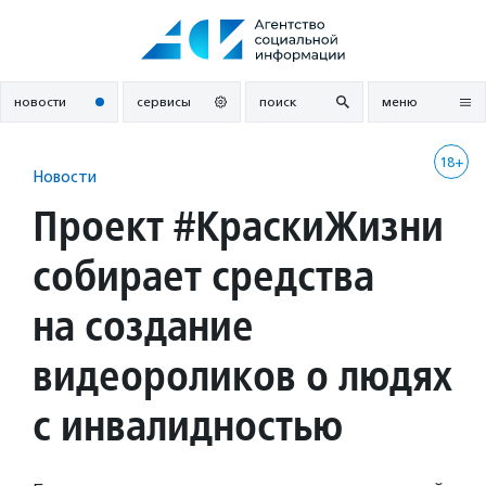
Перейти
к
содержанию
новости
сервисы
поиск
меню
18+
Новости
Проект #КраскиЖизни
собирает средства
на создание
видеороликов о людях
с инвалидностью