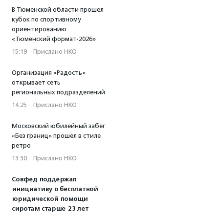
В Тюменской области прошел
кубок по спортивному
ориентированию
«Тюменский формат-2026»
15:19
·
Прислано НКО
Организация «Радость»
открывает сеть
региональных подразделений
14:25
·
Прислано НКО
Московский юбилейный забег
«Без границ» прошел в стиле
ретро
13:30
·
Прислано НКО
Совфед поддержал
инициативу о бесплатной
юридической помощи
сиротам старше 23 лет