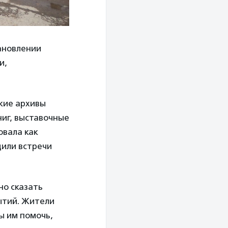
ановлении
и,
ские архивы
ниг, выставочные
овала как
дили встречи
но сказать
бытий. Жители
ы им помочь,