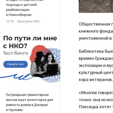
подходы к детской
реабилитации
в Новосибирске
13:15
·
Прислано НКО
Общественная п
книжного фонда 
уничтоженной в 
Библиотека была
времен Гражданс
экспозиции и му
культурный цент
хора ветеранов.
«Многие говорят
Патриаршая гуманитарная
точно: она исче
миссия ищет волонтеров для
ремонта домов в Донецке
Плесецка хотят 
и Горловке