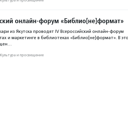
Культура и просвещение
йский онлайн-форум «Библио[не]формат»
ри из Якутска проводят IV Всероссийский онлайн-форум
ктах и маркетинге в библиотеках «Библио[не]формат». В эт
ящен…
Культура и просвещение