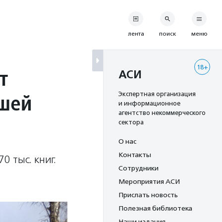
лента
поиск
меню
18+
т
АСИ
вшей
Экспертная организация
и информационное
агентство некоммерческого
сектора
О нас
Контакты
 тыс. книг.
Сотрудники
Мероприятия АСИ
Прислать новость
Полезная библиотека
Наши издания