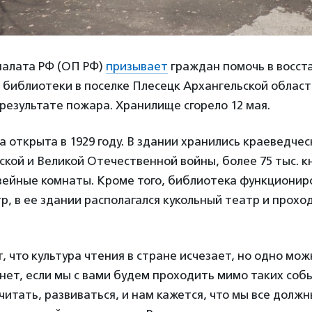
алата РФ (ОП РФ)
призывает
граждан помочь в восст
библиотеки в поселке Плесецк Архангельской област
результате пожара. Хранилище сгорело 12 мая.
 открыта в 1929 году. В здании хранились краеведче
кой и Великой Отечественной войны, более 75 тыс. к
зейные комнаты. Кроме того, библиотека функционир
р, в ее здании располагался кукольный театр и прохо
, что культура чтения в стране исчезает, но одно мож
знет, если мы с вами будем проходить мимо таких со
читать, развиваться, и нам кажется, что мы все должн