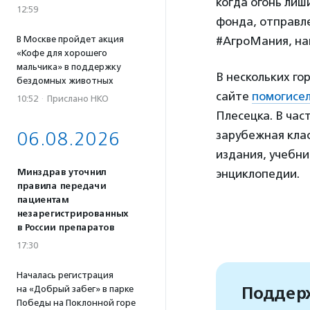
когда огонь лиш
12:59
фонда, отправле
В Москве пройдет акция
#АгроМания, на
«Кофе для хорошего
мальчика» в поддержку
В нескольких го
бездомных животных
сайте
помогисел
10:52
·
Прислано НКО
Плесецка. В час
06.08.2026
зарубежная клас
издания, учебни
Минздрав уточнил
энциклопедии.
правила передачи
пациентам
незарегистрированных
в России препаратов
17:30
Началась регистрация
Поддерж
на «Добрый забег» в парке
Победы на Поклонной горе