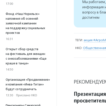
Мы работаем, 
17:00
информация и
вопросу в бла
Фонд «Наш Норильск»
достигнем
напомнил об осенней
заявочной кампании
на поддержку социальных
проектов
16:31
ТЕГИ:
акция #АгроМ
НКО:
Общественная
Открыт сбор средств
на фестиваль для женщин
с онкозаболеваниями «Еще
краше в танце»
14:50
Организация «Продвижение»
РЕКОМЕНДУЕ
и компания «Инва-Титан»
будут сотрудничать
Презентация
13:30
·
Прислано НКО
просветител
Пенсионеры Самарской