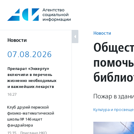
Перейти
к
содержанию
Новости
Новости
Общест
07.08.2026
помочь
Препарат «Энхерту»
библио
включили в перечень
жизненно необходимых
и важнейших лекарств
16:27
Пожар в здани
Клуб друзей пермской
Культура и просвещ
физико-математической
школы № 146 ищет
фандрайзера
15:35
·
Прислано НКО