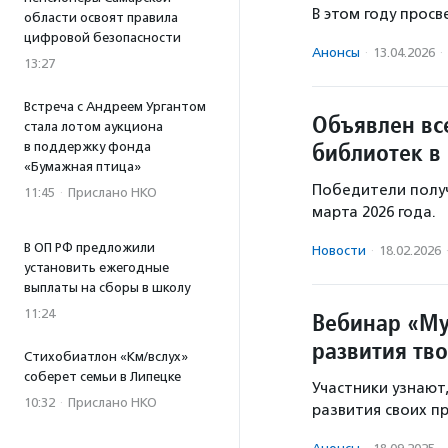
В этом году прос
области освоят правила
цифровой безопасности
Анонсы
·
13.04.2026
·
13:27
Встреча с Андреем Ургантом
Объявлен вс
стала лотом аукциона
библиотек в
в поддержку фонда
«Бумажная птица»
Победители получ
11:45
·
Прислано НКО
марта 2026 года.
В ОП РФ предложили
Новости
·
18.02.2026
установить ежегодные
выплаты на сборы в школу
11:24
Вебинар «Му
развития тв
Стихобиатлон «Км/вслух»
соберет семьи в Липецке
Участники узнают
10:32
·
Прислано НКО
развития своих п