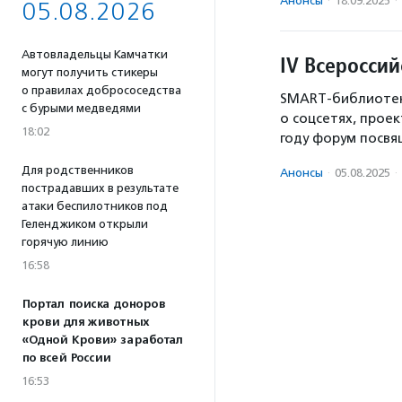
Анонсы
·
18.09.2025
·
05.08.2026
Автовладельцы Камчатки
IV Всеросси
могут получить стикеры
о правилах добрососедства
SMART-библиотека
с бурыми медведями
о соцсетях, прое
18:02
году форум посв
Для родственников
Анонсы
·
05.08.2025
·
пострадавших в результате
атаки беспилотников под
Геленджиком открыли
горячую линию
16:58
Портал поиска доноров
крови для животных
«Одной Крови» заработал
по всей России
16:53