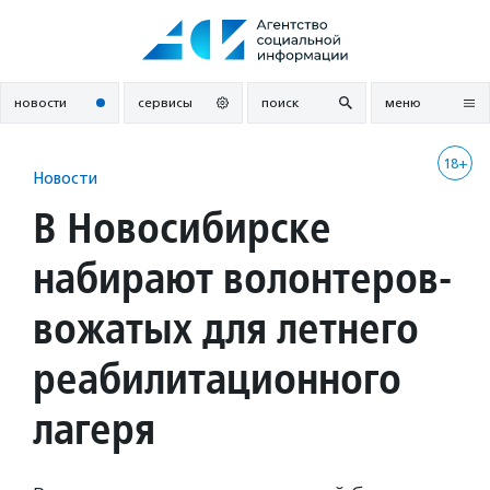
Перейти
к
содержанию
новости
сервисы
поиск
меню
18+
Новости
В Новосибирске
набирают волонтеров-
вожатых для летнего
реабилитационного
лагеря