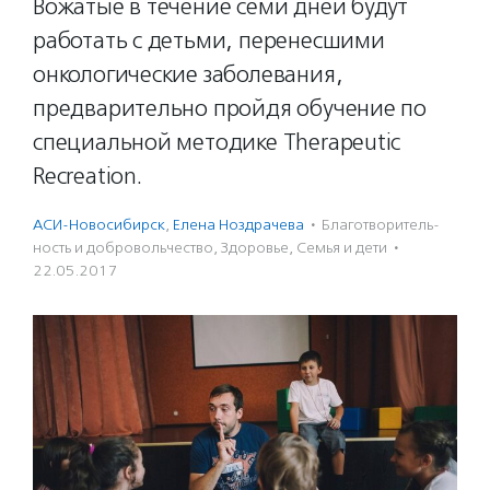
Вожатые в течение семи дней будут
работать с детьми, перенесшими
онкологические заболевания,
предварительно пройдя обучение по
специальной методике Therapeutic
Recreation.
АСИ-Новосибирск
,
Елена Ноздрачева
·
Благотвори­тель­
ность и доброволь­чест­во
,
Здоровье
,
Семья и дети
·
22.05.2017