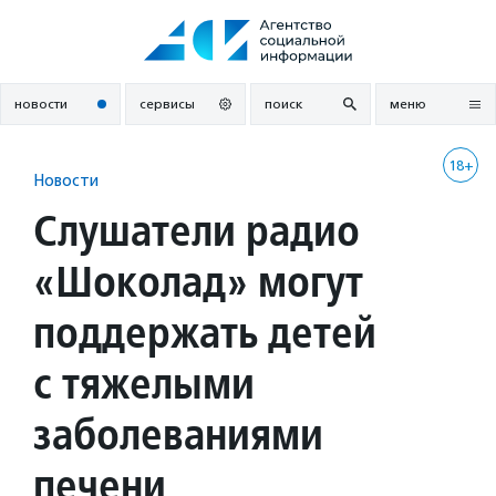
Перейти
к
содержанию
новости
сервисы
поиск
меню
18+
Новости
Слушатели радио
«Шоколад» могут
поддержать детей
с тяжелыми
заболеваниями
печени