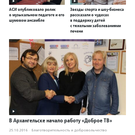
АСИ опубликовало ролик
Звезды спорта и шоу-бизнеса
о музыкальном педагоге и его
рассказали о чудесах
шумовом ансамбле
в поддержку детей
с тяжелыми заболеваниями
печени
В Архангельске начало работу «Доброе ТВ»
25.10.2016
·
Благотвори­тель­ность и доброволь­чест­во