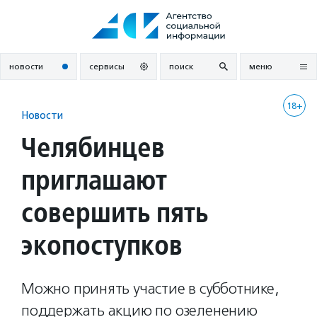
Перейти
к
содержанию
новости
сервисы
поиск
меню
18+
Новости
Челябинцев
приглашают
совершить пять
экопоступков
Можно принять участие в субботнике,
поддержать акцию по озеленению