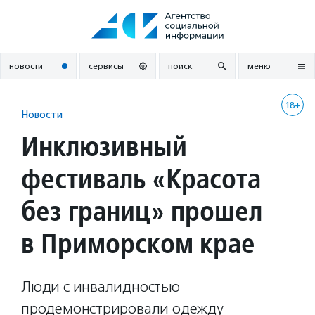
Перейти
к
содержанию
новости
сервисы
поиск
меню
18+
Новости
Инклюзивный
фестиваль «Красота
без границ» прошел
в Приморском крае
Люди с инвалидностью
продемонстрировали одежду