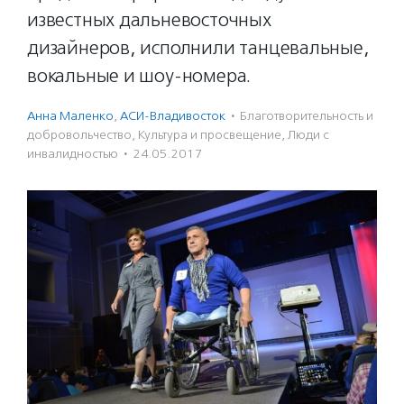
известных дальневосточных
дизайнеров, исполнили танцевальные,
вокальные и шоу-номера.
Анна Маленко
,
АСИ-Владивосток
·
Благотвори­тель­ность и
доброволь­чест­во
,
Культура и просвещение
,
Люди с
инвалидностью
·
24.05.2017