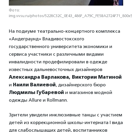
Фото:
img.vvsu.ru/photos/5228C32C_0E43_486F_A79C_FE5BA2724F71_800x5
На подиуме театрально-концертного комплекса
«Андеграунд» Владивостокского
государственного университета экономики и
сервиса участники с различными видами
инвалидности продефилировали в одежде
известных дальневосточных дизайнеров
Александра Варлакова,
Виктории Матиной
и
Наили Валиевой
, дизайнерского бюро
Людмилы Губаревой
и магазинов модной
одежды Allure и Rollmann.
Зрители увидели инклюзивные танцы с участием
детей из коррекционной школы-интерната I вида
для слабослышащих детей, воспитанников