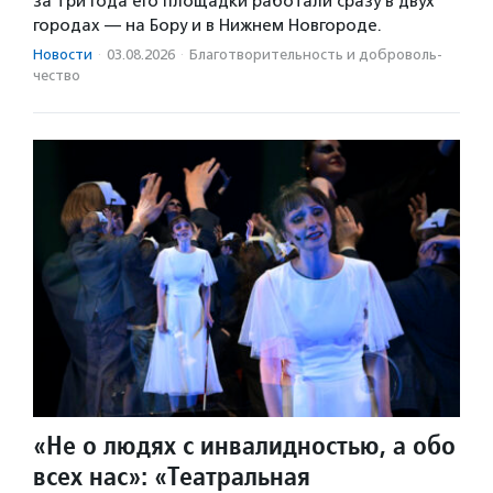
за три года его площадки работали сразу в двух
городах — на Бору и в Нижнем Новгороде.
Новости
·
03.08.2026
·
Благотвори­тель­ность и доброволь­
чест­во
«Не о людях с инвалидностью, а обо
всех нас»: «Театральная