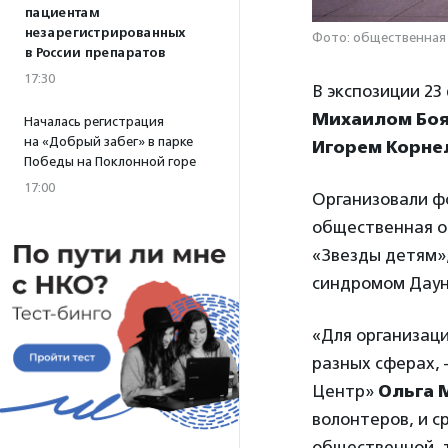
пациентам
незарегистрированных
Фото: общественная
в России препаратов
17:30
В экспозиции 23
Михаилом Боя
Началась регистрация
на «Добрый забег» в парке
Игорем Корн
Победы на Поклонной горе
17:00
Организовали ф
общественная о
«Звезды детям»
синдромом Дауна
«Для организаци
разных сферах,
Центр»
Ольга 
волонтеров, и с
общественной, т