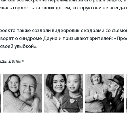
лась гордость за своих детей, которую они не всегда
оекта также создали видеоролик с кадрами со съемок
оворят о синдроме Дауна и призывают зрителей: «Пр
 своей улыбкой».
зды детям»