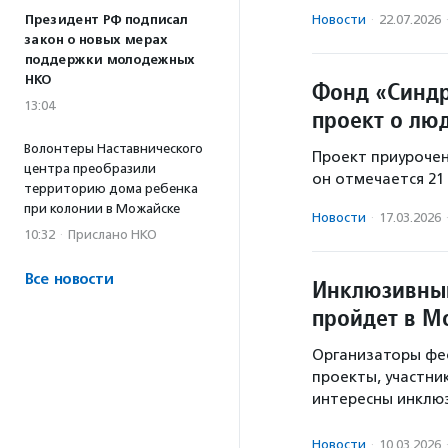
Президент РФ подписал
Новости
·
22.07.2026
закон о новых мерах
поддержки молодежных
НКО
Фонд «Синдр
13:04
проект о лю
Волонтеры Наставнического
Проект приурочен
центра преобразили
он отмечается 21
территорию дома ребенка
при колонии в Можайске
Новости
·
17.03.2026
10:32
·
Прислано НКО
Все новости
Инклюзивный
пройдет в М
Организаторы фес
проекты, участник
интересны инклюз
Новости
·
10.03.2026