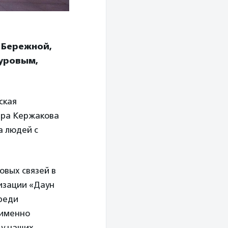
 Бережной,
уровым,
ская
дра Кержакова
а людей с
овых связей в
изации «Даун
среди
 именно
 у наших