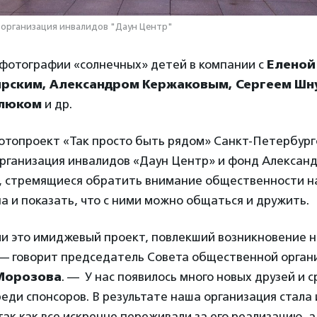
 организация инвалидов "Даун Центр"
 фотографии «солнечных» детей в компании с
Еленой
рским, Александром Кержаковым, Сергеем Шн
елюком
и др.
отопроект «Так просто быть рядом» Санкт-Петербург
рганизация инвалидов «Даун Центр» и фонд Алексан
, стремящиеся обратить внимание общественности н
 и показать, что с ними можно общаться и дружить.
и это имиджевый проект, повлекший возникновение н
 — говорит председатель Совета общественной орган
Морозова
. — У нас появилось много новых друзей и 
реди спонсоров. В результате наша организация стала
ак как все искренне переживали за его реализацию, а