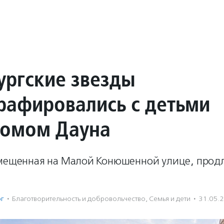
ургские звезды
рафировались с детьми
ромом Дауна
змещенная на Малой Конюшенной улице, прод
рг
·
Благотвори­тель­ность и доброволь­чест­во
,
Семья и дети
·
31.05.