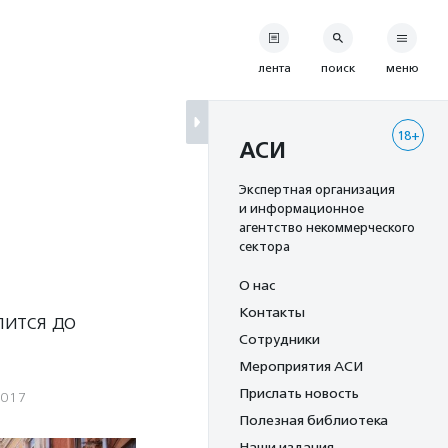
лента
поиск
меню
18+
АСИ
Экспертная организация
и информационное
агентство некоммерческого
сектора
О нас
Контакты
лится до
Сотрудники
Мероприятия АСИ
Прислать новость
2017
Полезная библиотека
Наши издания