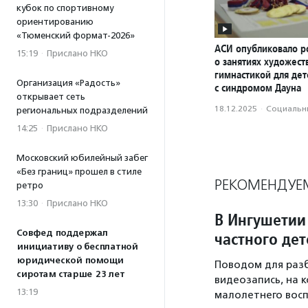
кубок по спортивному
ориентированию
«Тюменский формат-2026»
АСИ опубликовало р
15:19
·
Прислано НКО
о занятиях художес
гимнастикой для дет
Организация «Радость»
с синдромом Дауна
открывает сеть
18.12.2025
·
Социальн
региональных подразделений
14:25
·
Прислано НКО
Московский юбилейный забег
«Без границ» прошел в стиле
РЕКОМЕНДУЕ
ретро
13:30
·
Прислано НКО
В Ингушетии
Совфед поддержал
частного дет
инициативу о бесплатной
юридической помощи
Поводом для разб
сиротам старше 23 лет
видеозапись, на 
13:19
малолетнего восп