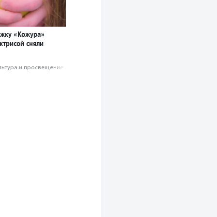
жку «Кожура»
ктрисой сняли
льтура и просвещение