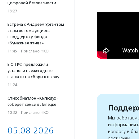
цифровой безопасности
13:27
Встреча с Андреем Ургантом
стала лотом аукциона
в поддержку фонда
«Бумажная птица»
11:45
·
Прислано НКО
В ОП РФ предложили
установить ежегодные
выплаты на сборы в школу
11:24
Стихобиатлон «Км/вслух»
соберет семьи в Липецке
Поддерж
10:32
·
Прислано НКО
Мы работаем, 
информация и
05.08.2026
вопросу в бла
достигнем