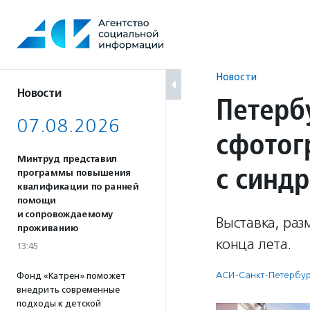
Перейти
к
содержанию
Новости
Новости
Петерб
07.08.2026
сфотог
Минтруд представил
с синд
программы повышения
квалификации по ранней
помощи
и сопровождаемому
Выставка, ра
проживанию
конца лета.
13:45
АСИ-Санкт-Петербу
Фонд «Катрен» поможет
внедрить современные
подходы к детской