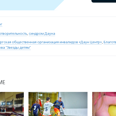
рг
отворительность
,
синдром Дауна
ргская общественная организация инвалидов «Даун Центр»
,
Благот
ва "Звезды детям"
МЕ