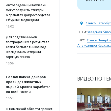
Автовладельцы Камчатки
могут получить стикеры
о правилах добрососедства
с бурыми медведями
Санкт-Петербу
18:02
ТЕГИ:
звездная благ
Для родственников
НКО:
Санкт-Петербу
пострадавших в результате
Александра Кержако
атаки беспилотников под
Геленджиком открыли
горячую линию
16:58
Портал поиска доноров
ВИДЕО ПО ТЕ
крови для животных
«Одной Крови» заработал
по всей России
16:53
В Тюменской области прошел