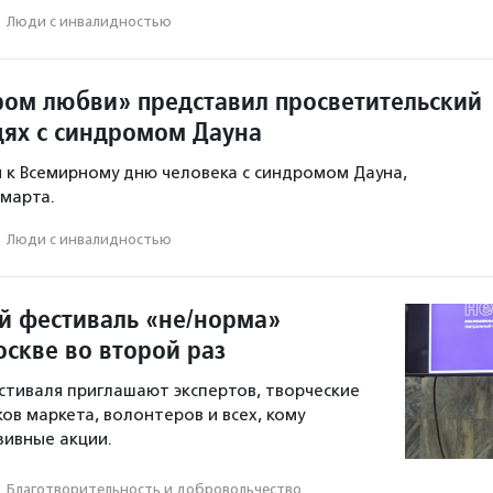
·
Люди с инвалидностью
ом любви» представил просветительский
дях с синдромом Дауна
 к Всемирному дню человека с синдромом Дауна,
 марта.
·
Люди с инвалидностью
 фестиваль «не/норма»
оскве во второй раз
тиваля приглашают экспертов, творческие
ов маркета, волонтеров и всех, кому
ивные акции.
·
Благотвори­тель­ность и доброволь­чест­во