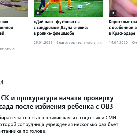
олик
«Дай пас»: футболисты
Короткометра
твенной
с синдромом Дауна снялись
с особенной а
ей
в ролике-флешмобе
в Краснодаре
25.01.2023
·
Благотвори­тель­ность и доброволь­чест­во
14.04.2020
·
Ку
ый спорт
М
 СК и прокуратура начали проверку
сада после избиения ребенка с ОВЗ
ирательства стала появившаяся в соцсетях и СМИ
которой сотрудница учреждения несколько раз бьет
итанника по голове.