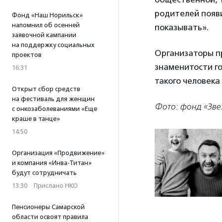
родителей появи
Фонд «Наш Норильск»
напомнил об осенней
показывать».
заявочной кампании
на поддержку социальных
Организаторы пр
проектов
знаменитости г
16:31
такого человека
Открыт сбор средств
на фестиваль для женщин
Фото: фонд «Зве
с онкозаболеваниями «Еще
краше в танце»
14:50
Организация «Продвижение»
и компания «Инва-Титан»
будут сотрудничать
13:30
·
Прислано НКО
Пенсионеры Самарской
области освоят правила