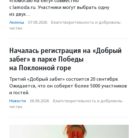
«Помогаю на бегу» совместно
с lamoda.ru. Участники могут выбрать одну
из двух…
Анонсы
·
07.08.2026
·
Благотвори­тель­ность и доброволь­
чест­во
Началась регистрация на «Добрый
забег» в парке Победы
на Поклонной горе
Третий «Добрый забег» состоится 20 сентября.
Ожидается, что он соберет более 5000 участников
и гостей.
Новости
·
06.08.2026
·
Благотвори­тель­ность и доброволь­
чест­во