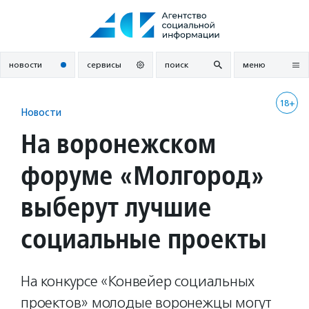
Перейти
к
содержанию
новости
сервисы
поиск
меню
18+
Новости
На воронежском
форуме «Молгород»
выберут лучшие
социальные проекты
На конкурсе «Конвейер социальных
проектов» молодые воронежцы могут