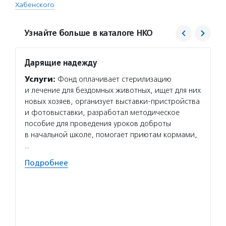
Хабенского
Узнайте больше в каталоге НКО
Дарящие надежду
Систе
Услуги:
Фонд оплачивает стерилизацию
Услуг
и лечение для бездомных животных, ищет для них
профор
новых хозяев, организует выставки-пристройства
музеи,
и фотовыставки, разработал методическое
незащи
пособие для проведения уроков доброты
Подро
в начальной школе, помогает приютам кормами,
…
Подробнее