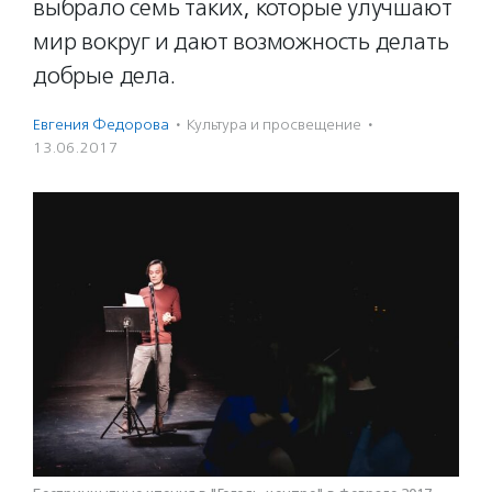
выбрало семь таких, которые улучшают
мир вокруг и дают возможность делать
добрые дела.
Евгения Федорова
·
Культура и просвещение
·
13.06.2017