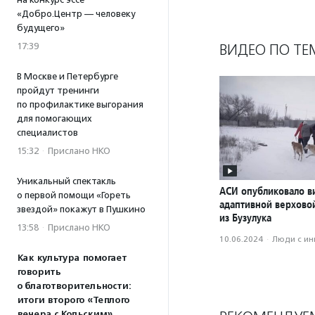
«Добро.Центр — человеку
будущего»
17:39
ВИДЕО ПО ТЕ
В Москве и Петербурге
пройдут тренинги
по профилактике выгорания
для помогающих
специалистов
15:32
·
Прислано НКО
Уникальный спектакль
АСИ опубликовало в
о первой помощи «Гореть
адаптивной верхово
звездой» покажут в Пушкино
из Бузулука
13:58
·
Прислано НКО
10.06.2024
·
Люди с и
Как культура помогает
говорить
о благотворительности:
итоги второго «Теплого
вечера с Кольским»