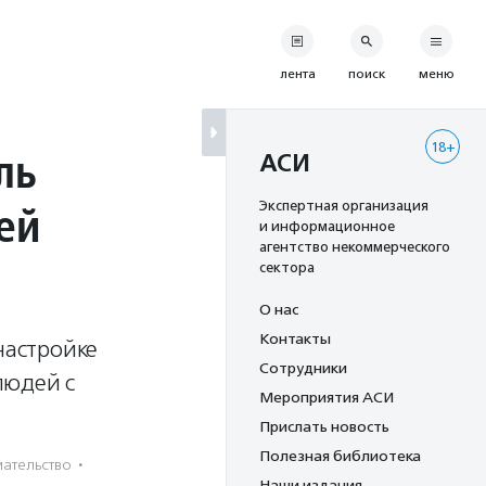
лента
поиск
меню
18+
ль
АСИ
ей
Экспертная организация
и информационное
агентство некоммерческого
сектора
О нас
Контакты
настройке
Сотрудники
людей с
Мероприятия АСИ
Прислать новость
Полезная библиотека
­тель­ство
·
Наши издания