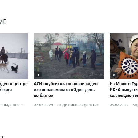
МЕ
идео о центре
АСИ опубликовало новое видео
Из Малого Ту
й езды
из киноальманаха «Один день
ИКЕА выпусти
во благо»
коллекцию те
нвалидностью
07.06.2024
·
Люди с инвалидностью
05.02.2020
·
Ко