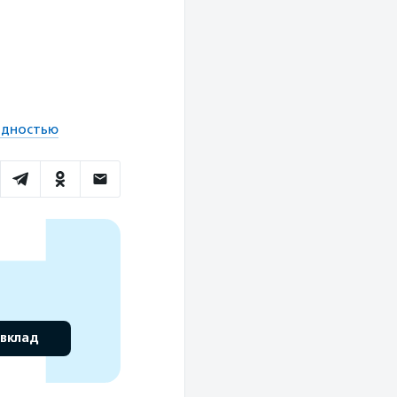
идностью
 вклад