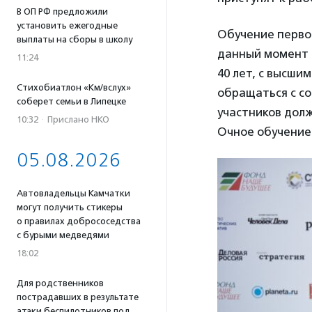
В ОП РФ предложили
установить ежегодные
Обучение первой
выплаты на сборы в школу
данный момент о
11:24
40 лет, с высши
Стихобиатлон «Км/вслух»
обращаться с с
соберет семьи в Липецке
участников долж
10:32
·
Прислано НКО
Очное обучение 
05.08.2026
Автовладельцы Камчатки
могут получить стикеры
о правилах добрососедства
с бурыми медведями
18:02
Для родственников
пострадавших в результате
атаки беспилотников под