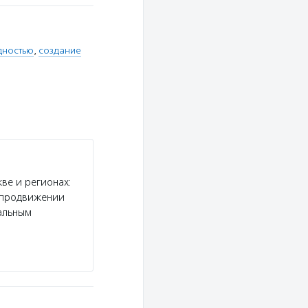
дностью
,
создание
ве и регионах:
и продвижении
альным