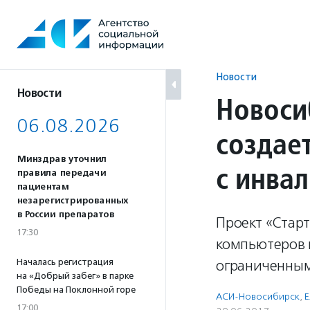
Перейти
к
содержанию
Новости
Новости
Новоси
06.08.2026
создае
Минздрав уточнил
с инва
правила передачи
пациентам
незарегистрированных
в России препаратов
Проект «Старт
17:30
компьютеров 
Началась регистрация
ограниченным
на «Добрый забег» в парке
Победы на Поклонной горе
АСИ-Новосибирск
,
Е
17:00