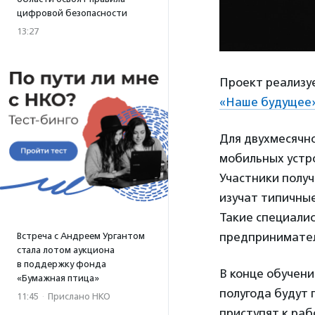
цифровой безопасности
13:27
Проект реализу
«Наше будущее
Для двухмесячно
мобильных устро
Участники полу
изучат типичные
Такие специалис
предпринимате
Встреча с Андреем Ургантом
стала лотом аукциона
в поддержку фонда
В конце обучени
«Бумажная птица»
полугода будут 
11:45
·
Прислано НКО
приступят к раб