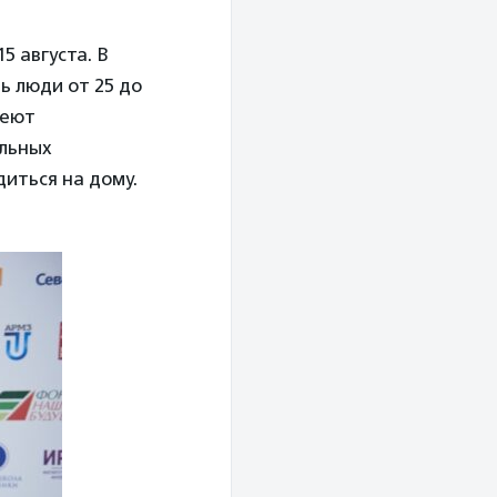
5 августа. В
ь люди от 25 до
меют
альных
иться на дому.