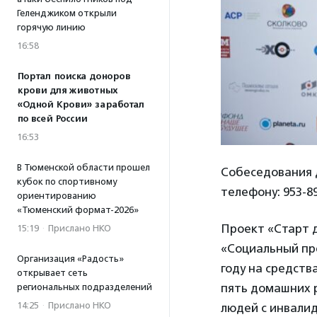
Геленджиком открыли
горячую линию
16:58
Портал поиска доноров
крови для животных
«Одной Крови» заработал
по всей России
16:53
В Тюменской области прошел
Собеседования д
кубок по спортивному
телефону: 953-89
ориентированию
«Тюменский формат-2026»
Проект «Старт д
15:19
·
Прислано НКО
«Социальный пр
Организация «Радость»
году на средств
открывает сеть
пять домашних р
региональных подразделений
14:25
·
Прислано НКО
людей с инвали