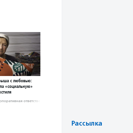
рыша с любовью:
ла «социальную»
кстиля
рпоративная ответственность
Рассылка