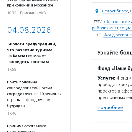
при колонии в Можайске
Новосибирск
,
10:32
·
Прислано НКО
ТЕГИ:
образование и
04.08.2026
рабочих мест
,
социа
НКО:
Фонд региона
Биологи предупредили,
что развитие туризма
Узнайте боль
на Камчатке может
навредить косаткам
Фонд «Наше б
17:59
Услуги:
Фонд «Н
Почти половина
проводит конкур
соцпредприятий России
проектов в сфе
сосредоточена в 10 регионах
предпринимател
страны — фонд «Наше
будущее»
Подробнее
17:46
Принимаются заявки
на конкурс эссе