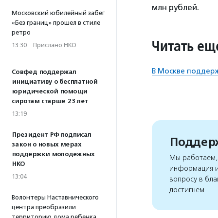
млн рублей.
Московский юбилейный забег
«Без границ» прошел в стиле
ретро
Читать ещ
13:30
·
Прислано НКО
В Москве поддер
Совфед поддержал
инициативу о бесплатной
юридической помощи
сиротам старше 23 лет
13:19
Президент РФ подписал
Поддерж
закон о новых мерах
поддержки молодежных
Мы работаем, 
НКО
информация и
13:04
вопросу в бла
достигнем
Волонтеры Наставнического
центра преобразили
территорию дома ребенка