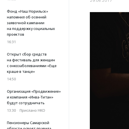
29.06.2017
Фонд «Наш Норильск»
напомнил об осенней
заявочной кампании
на поддержку социальных
проектов
16:31
Открыт сбор средств
на фестиваль для женщин
с онкозаболеваниями «Еще
краше в танце»
14:50
Организация «Продвижение»
и компания «Инва-Титан»
будут сотрудничать
13:30
·
Прислано НКО
Пенсионеры Самарской
области освоят правила