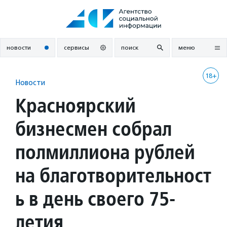
Перейти
к
содержанию
новости
сервисы
поиск
меню
18+
Новости
Красноярский
бизнесмен собрал
полмиллиона рублей
на благотворительност
ь в день своего 75-
летия