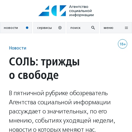
Перейти
к
содержанию
новости
сервисы
поиск
меню
18+
Новости
СОЛЬ: трижды
о свободе
В пятничной рубрике обозреватель
Агентства социальной информации
рассуждает о значительных, по его
мнению, событиях уходящей недели,
новости о которых меняют нас.