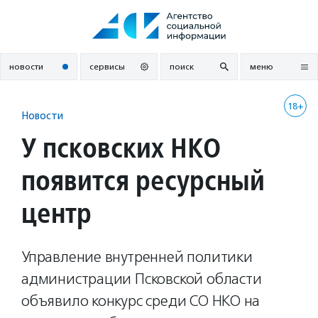
Перейти
к
содержанию
новости
сервисы
поиск
меню
18+
Новости
У псковских НКО
появится ресурсный
центр
Управление внутренней политики
администрации Псковской области
объявило конкурс среди СО НКО на