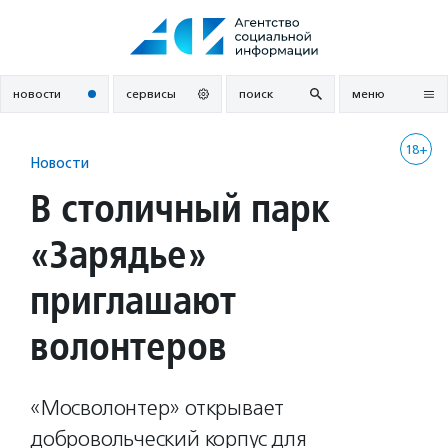
Перейти
к
содержанию
новости
сервисы
поиск
меню
18+
Новости
В столичный парк
«Зарядье»
приглашают
волонтеров
«Мосволонтер» открывает
добровольческий корпус для