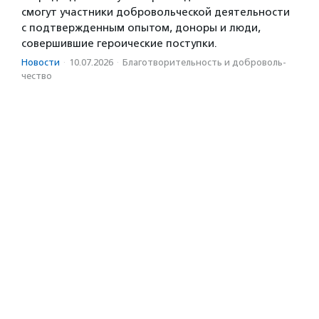
смогут участники добровольческой деятельности
с подтвержденным опытом, доноры и люди,
совершившие героические поступки.
Новости
·
10.07.2026
·
Благотвори­тель­ность и доброволь­
чест­во