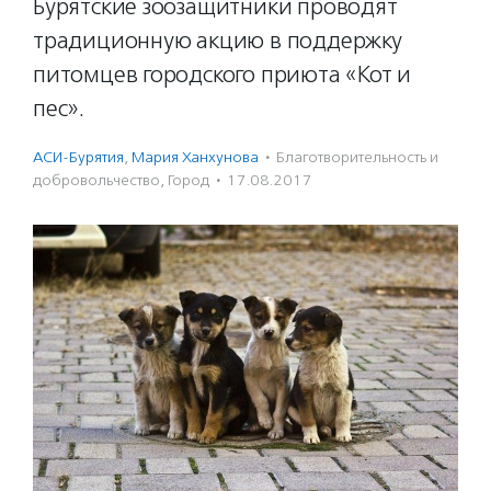
Бурятские зоозащитники проводят
традиционную акцию в поддержку
питомцев городского приюта «Кот и
пес».
АСИ-Бурятия
,
Мария Ханхунова
·
Благотвори­тель­ность и
доброволь­чест­во
,
Город
·
17.08.2017