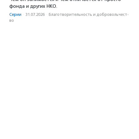
фонда и других НКО.
Серии
·
31.07.2026
·
Благотвори­тель­ность и доброволь­чест­
во