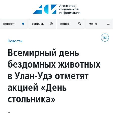
Перейти
к
содержанию
новости
сервисы
поиск
меню
18+
Новости
Всемирный день
бездомных животных
в Улан-Удэ отметят
акцией «День
стольника»