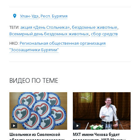
Улан-Удэ
,
Респ. Бурятия
ТЕГИ:
акция «День Стольника»
,
бездомные животные
,
Всемирный день бездомных животных
,
сбор средств
НКО:
Региональная общественная организация
"Зоозащитники Бурятии"
ВИДЕО ПО ТЕМЕ
Школьники из Смоленской
МХТ имени Чехова будет