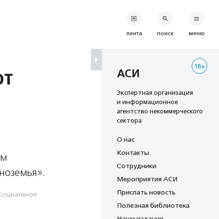
лента
поиск
меню
18+
ют
АСИ
Экспертная организация
и информационное
агентство некоммерческого
сектора
О нас
Контакты
ам
Сотрудники
ноземья».
Мероприятия АСИ
Прислать новость
Социальное
Полезная библиотека
Наши издания