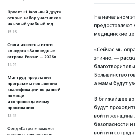
Проект «Школьный друг»
На начальном э
открыл набор участников
на новый учебный год
предоставляют у
15:16
медицинские цен
Стали известны итоги
«Сейчас мы опр
конкурса «Заповедные
острова России — 2026»
этично, — расс
14:21
благотворитель
Большинство гов
Минтруд представил
а мамы будут ув
программы повышения
квалификации по ранней
помощи
В ближайшее вр
и сопровождаемому
будут проходить
проживанию
войти женщины,
13:45
безопасности и 
Фонд «Катрен» поможет
войти и сотруд
внедрить современные