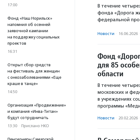
17:00
В течение четыре
фонда «Дорога жи
Фонд «Наш Норильск»
федеральной про
напомнил об осенней
заявочной кампании
Новости
·
16.06.2026
на поддержку социальных
проектов
16:31
Фонд «Дорог
для 85 особ
Открыт сбор средств
на фестиваль для женщин
области
с онкозаболеваниями «Еще
краше в танце»
В течение четыре
14:50
московских и фед
в учреждениях со
Организация «Продвижение»
программы «Меди
и компания «Инва-Титан»
будут сотрудничать
Новости
·
20.02.2026
13:30
·
Прислано НКО
Пенсионеры Самарской