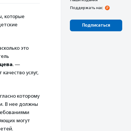
Поддержать нас
ы, которые
детские
Подписаться
сколько это
тель
йцева
. —
 качество услуг,
гласно которому
и. В нее должны
ребованиями
ряющих могут
етей.