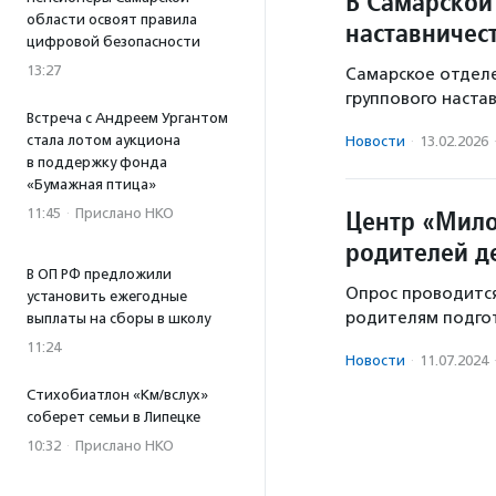
В Самарской
области освоят правила
наставничес
цифровой безопасности
13:27
Самарское отделе
группового наста
Встреча с Андреем Ургантом
стала лотом аукциона
Новости
·
13.02.2026
в поддержку фонда
«Бумажная птица»
Центр «Мило
11:45
·
Прислано НКО
родителей д
В ОП РФ предложили
Опрос проводится
установить ежегодные
родителям подгот
выплаты на сборы в школу
11:24
Новости
·
11.07.2024
Стихобиатлон «Км/вслух»
соберет семьи в Липецке
10:32
·
Прислано НКО