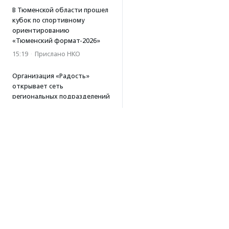
В Тюменской области прошел
кубок по спортивному
ориентированию
«Тюменский формат-2026»
15:19
·
Прислано НКО
Организация «Радость»
открывает сеть
региональных подразделений
14:25
·
Прислано НКО
Московский юбилейный забег
«Без границ» прошел в стиле
ретро
13:30
·
Прислано НКО
Совфед поддержал
инициативу о бесплатной
юридической помощи
сиротам старше 23 лет