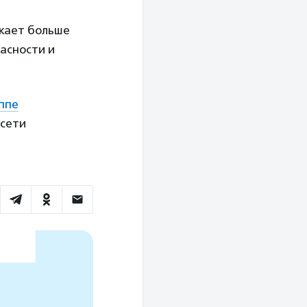
икает больше
асности и
ппе
 сети