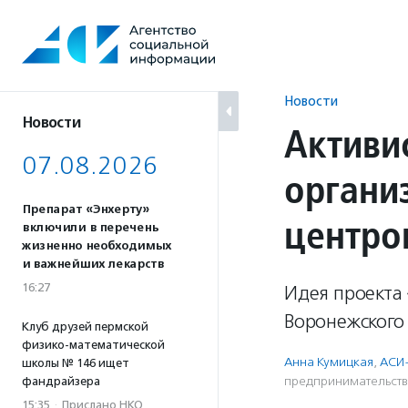
Перейти
к
содержанию
Новости
Новости
Активи
07.08.2026
органи
Препарат «Энхерту»
центро
включили в перечень
жизненно необходимых
и важнейших лекарств
16:27
Идея проекта
Воронежского
Клуб друзей пермской
физико-математической
Анна Кумицкая
,
АСИ
школы № 146 ищет
предпри­нима­тель­ст
фандрайзера
15:35
·
Прислано НКО