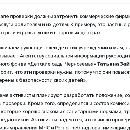
тапе проверки должны затронуть коммерческие фирм
слуги родителям и их детям. К примеру, это частные 
тры и игровые уголки в торговых центрах.
ашиваем руководителей детских учреждений и мам, на
казывает Агентству социальной информации руководи
ного фонда «Детские сады Черноземья»
Татьяна За
орит, что эти проверки нужны, потому что они повысят
ерены в безопасности своих детей».
емя активисты планируют разработать положение, со
 проверки. Кроме того, определится и состав комисси
 которые хорошо знакомы с санитарными нормами, т
педагогикой. Активисты надеются, что в число прове
ницы управления МЧС и Роспотребнадзора, имеющие д