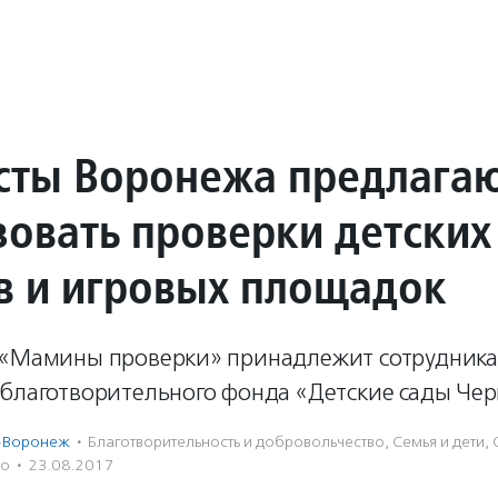
сты Воронежа предлага
зовать проверки детских
в и игровых площадок
 «Мамины проверки» принадлежит сотрудник
 благотворительного фонда «Детские сады Чер
-Воронеж
·
Благотвори­тель­ность и доброволь­чест­во
,
Семья и дети
,
во
·
23.08.2017