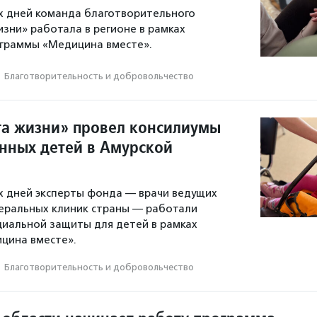
х дней команда благотворительного
зни» работала в регионе в рамках
граммы «Медицина вместе».
·
Благотвори­тель­ность и доброволь­чест­во
а жизни» провел консилиумы
енных детей в Амурской
х дней эксперты фонда — врачи ведущих
еральных клиник страны — работали
циальной защиты для детей в рамках
цина вместе».
·
Благотвори­тель­ность и доброволь­чест­во