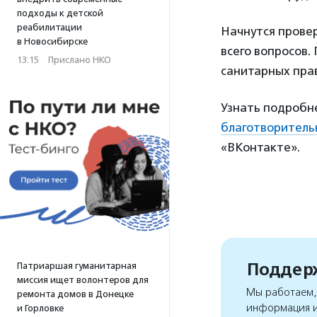
подходы к детской
реабилитации
Начнутся провер
в Новосибирске
всего вопросов
13:15
·
Прислано НКО
санитарных прав
Узнать подробн
благотворитель
«ВКонтакте».
Поддерж
Патриаршая гуманитарная
миссия ищет волонтеров для
Мы работаем, 
ремонта домов в Донецке
информация и
и Горловке