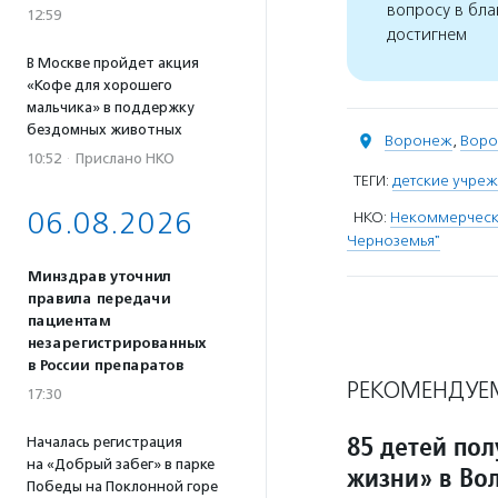
вопросу в бла
12:59
достигнем
В Москве пройдет акция
«Кофе для хорошего
мальчика» в поддержку
бездомных животных
Воронеж
,
Воро
10:52
·
Прислано НКО
ТЕГИ:
детские учре
06.08.2026
НКО:
Некоммерчески
Черноземья"
Минздрав уточнил
правила передачи
пациентам
незарегистрированных
в России препаратов
РЕКОМЕНДУЕ
17:30
85 детей по
Началась регистрация
на «Добрый забег» в парке
жизни» в Во
Победы на Поклонной горе