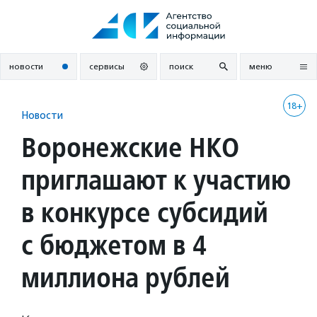
Перейти
к
содержанию
новости
сервисы
поиск
меню
18+
Новости
Воронежские НКО
приглашают к участию
в конкурсе субсидий
с бюджетом в 4
миллиона рублей