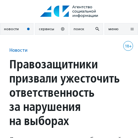
Перейти
к
содержанию
новости
сервисы
поиск
меню
18+
Новости
Правозащитники
призвали ужесточить
ответственность
за нарушения
на выборах