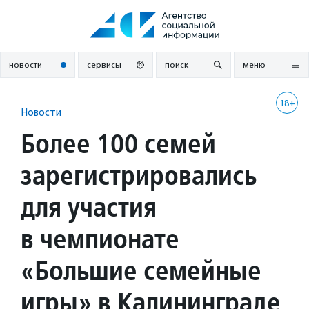
Перейти
к
содержанию
новости
сервисы
поиск
меню
18+
Новости
Более 100 семей
зарегистрировались
для участия
в чемпионате
«Большие семейные
игры» в Калининграде