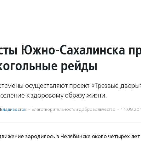
сты Южно-Сахалинска п
когольные рейды
тсмены осуществляют проект «Трезвые дворы
селение к здоровому образу жизни.
Владивосток
·
Благотвори­тель­ность и доброволь­чест­во
·
11.09.20
вижение зародилось в Челябинске около четырех лет