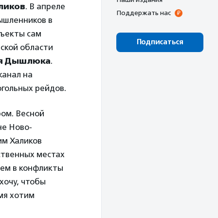
ликов
. В апреле
Поддержать нас
мышленников в
бъекты сам
Подписаться
ской области
я Дышлюка
.
канал на
огольных рейдов.
ом. Весной
не Ново-
им Халиков
ственных местах
аем в конфликты
 хочу, чтобы
мя хотим