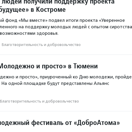
 людей получили поддержку проекта
будущее» в Костроме
й фонд «Мы вместе» подвел итоги проекта «Уверенное
ленного на поддержку молодых людей с опытом сиротств
 возможностями здоровья.
·
Благотвори­тель­ность и доброволь­чест­во
Молодежно и просто» в Тюмени
дежно и просто», приуроченный ко Дню молодежи, пройде
. На одной площадке будут представлены Альянс
Благотвори­тель­ность и доброволь­чест­во
одежный фестиваль от «ДоброАтома»