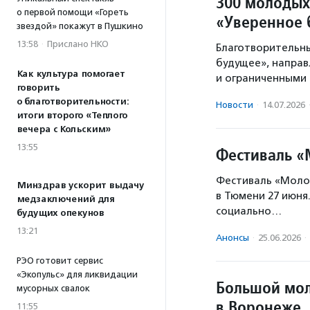
300 молодых
о первой помощи «Гореть
«Уверенное 
звездой» покажут в Пушкино
13:58
·
Прислано НКО
Благотворительны
будущее», направ
Как культура помогает
и ограниченными
говорить
о благотворительности:
Новости
·
14.07.2026
итоги второго «Теплого
вечера с Кольским»
13:55
Фестиваль «
Фестиваль «Моло
Минздрав ускорит выдачу
в Тюмени 27 июня
медзаключений для
социально…
будущих опекунов
13:21
Анонсы
·
25.06.2026
·
РЭО готовит сервис
«Экопульс» для ликвидации
Большой мол
мусорных свалок
в Воронеже
11:55