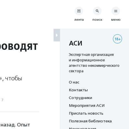
лента
поиск
меню
18+
роводят
АСИ
Экспертная организация
и информационное
агентство некоммерческого
сектора
», чтобы
О нас
Контакты
Сотрудники
17
Мероприятия АСИ
Прислать новость
Полезная библиотека
 назад. Опыт
Наши издания