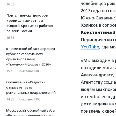
челябинцев реш
16:58
2017 года он св
Портал поиска доноров
Южно-Сахалинск
крови для животных
Холиков в сопр
«Одной Крови» заработал
по всей России
Константина 
16:53
Периодически со
YouTube
, где м
В Тюменской области прошел
кубок по спортивному
ориентированию
«Мы выходим в 
«Тюменский формат-2026»
обходили магази
15:19
·
Прислано НКО
Александровск, 
Агентству соци
Организация «Радость»
открывает сеть
людям мы спокой
региональных подразделений
и тем более в др
14:25
·
Прислано НКО
дети видели на
Московский юбилейный забег
привлечь к сво
«Без границ» прошел в стиле