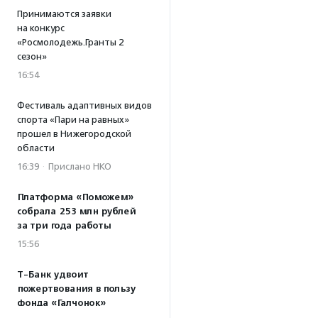
Принимаются заявки
на конкурс
«Росмолодежь.Гранты 2
сезон»
16:54
Фестиваль адаптивных видов
спорта «Пари на равных»
прошел в Нижегородской
области
16:39
·
Прислано НКО
Платформа «Поможем»
собрала 253 млн рублей
за три года работы
15:56
Т-Банк удвоит
пожертвования в пользу
фонда «Галчонок»