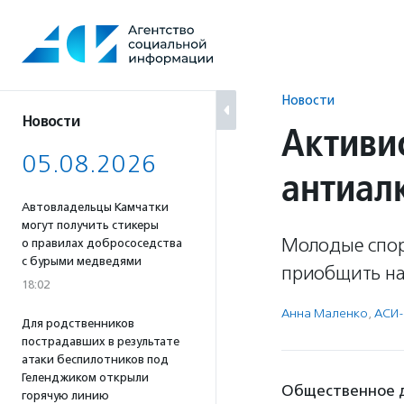
Перейти
к
содержанию
Новости
Новости
Активи
05.08.2026
антиал
Автовладельцы Камчатки
могут получить стикеры
Молодые спор
о правилах добрососедства
с бурыми медведями
приобщить на
18:02
Анна Маленко
,
АСИ-
Для родственников
пострадавших в результате
атаки беспилотников под
Геленджиком открыли
Общественное д
горячую линию