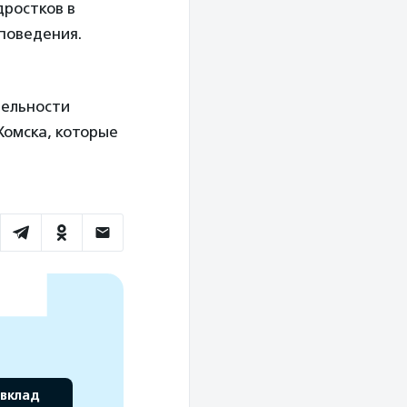
ростков в
поведения.
тельности
Хомска, которые
 вклад