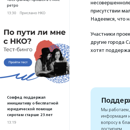
несовершенноле
ретро
присутствии ма
13:30
·
Прислано НКО
Надеемся, что н
Участники проек
другие города С
хотят поддержа
Совфед поддержал
Поддерж
инициативу о бесплатной
юридической помощи
Мы работаем, 
сиротам старше 23 лет
информация и
вопросу в бла
13:19
достигнем