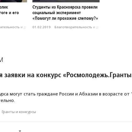
олик
Студенты из Красноярска провели
оге и его
социальный эксперимент
«Помогут ли прохожие слепому?»
­тель­ность и доброволь­чест­во
01.02.2019
·
Благотвори­тель­ность и доброволь­чест­во
М
 заявки на конкурс «Росмолодежь.Гранты
рса могут стать граждане России и Абхазии в возрасте от 
тельно.
·
Гранты и конкурсы