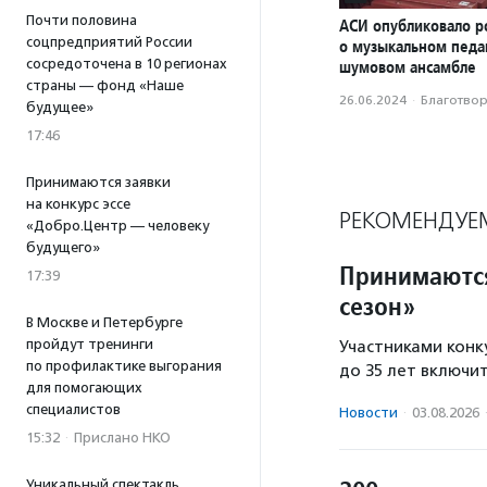
Почти половина
АСИ опубликовало р
соцпредприятий России
о музыкальном педаг
сосредоточена в 10 регионах
шумовом ансамбле
страны — фонд «Наше
26.06.2024
·
Благотвори
будущее»
17:46
Принимаются заявки
на конкурс эссе
РЕКОМЕНДУЕ
«Добро.Центр — человеку
будущего»
Принимаются
17:39
сезон»
В Москве и Петербурге
пройдут тренинги
Участниками конку
по профилактике выгорания
до 35 лет включи
для помогающих
специалистов
Новости
·
03.08.2026
15:32
·
Прислано НКО
Уникальный спектакль