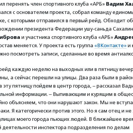
ил перенять член спортивного клуба «АРБ»
Вадим Ха
язался с основателем проекта, собрал команду едино
е, с которыми отправился в первый рейд. Обходит о
овождении президента Федерации ушу-саньда Сахалин
Зиброва
и участника спортивного клуба «АРБ»
Андре
став меняется. У проекта есть группа
«ВКонтакте»
и 
ожно посмотреть записи, сделанные во время антиалк
рейд каждую неделю на выходных или в пятницу вечер
ны, а сейчас перешли на улицы. Два раза были в райо
в эту пятницу пойдем в центр города, – рассказал Вад
альной информации. – Выпивающим и курящим в обще
но объясняем, что они нарушают закон. Мы не вступ
аки. Я категорически против этого. Но я сам отец и не
 улицах моего города пьющих людей. В ближайшее вре
ей деятельности инспектора подразделения по делам