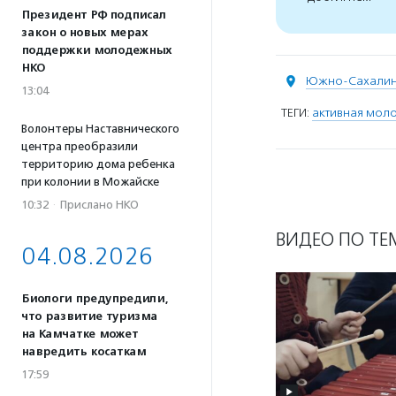
Президент РФ подписал
закон о новых мерах
поддержки молодежных
НКО
Южно-Сахалин
13:04
ТЕГИ:
активная мол
Волонтеры Наставнического
центра преобразили
территорию дома ребенка
при колонии в Можайске
10:32
·
Прислано НКО
ВИДЕО ПО ТЕ
04.08.2026
Биологи предупредили,
что развитие туризма
на Камчатке может
навредить косаткам
17:59