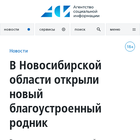
Перейти
к
содержанию
новости
сервисы
поиск
меню
18+
Новости
В Новосибирской
области открыли
новый
благоустроенный
родник