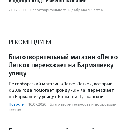
и «Добро-хэнд» изменят название
28.12.2018
·
Благотвори­тель­ность и доброволь­чест­во
РЕКОМЕНДУЕМ
Благотворительный магазин «Легко-
Легко» переезжает на Бармалееву
улицу
Петербургский магазин «Легко-Легко», который
с 2009 года помогает фонду AdVita, переезжает
на Бармалееву улицу с Большой Пушкарской.
Новости
·
16.07.2026
·
Благотвори­тель­ность и доброволь­
чест­во