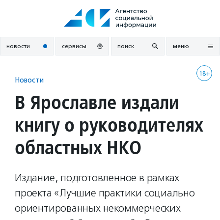
Перейти
к
содержанию
новости
сервисы
поиск
меню
18+
Новости
В Ярославле издали
книгу о руководителях
областных НКО
Издание, подготовленное в рамках
проекта «Лучшие практики социально
ориентированных некоммерческих