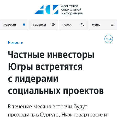
Перейти
к
содержанию
новости
сервисы
поиск
меню
18+
Новости
Частные инвесторы
Югры встретятся
с лидерами
социальных проектов
В течение месяца встречи будут
проходить в Сургуте, Нижневартовске и