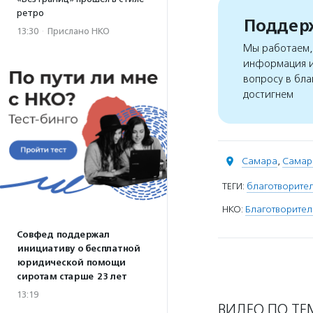
ретро
Поддерж
13:30
·
Прислано НКО
Мы работаем, 
информация и
вопросу в бла
достигнем
Самара
,
Самар
ТЕГИ:
благотворите
НКО:
Благотворител
Совфед поддержал
инициативу о бесплатной
юридической помощи
сиротам старше 23 лет
13:19
ВИДЕО ПО ТЕ