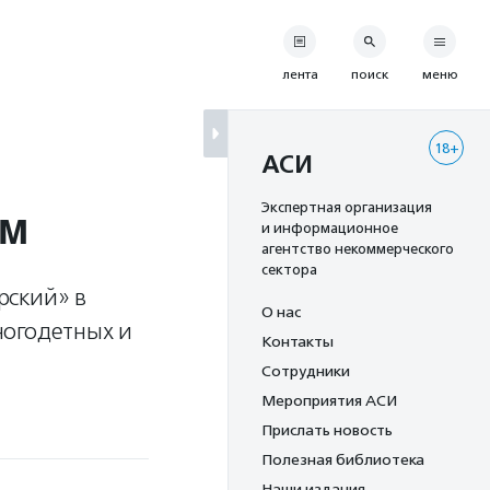
лента
поиск
меню
18+
АСИ
ям
Экспертная организация
и информационное
агентство некоммерческого
сектора
рский» в
О нас
ногодетных и
Контакты
Сотрудники
Мероприятия АСИ
Прислать новость
Полезная библиотека
Наши издания