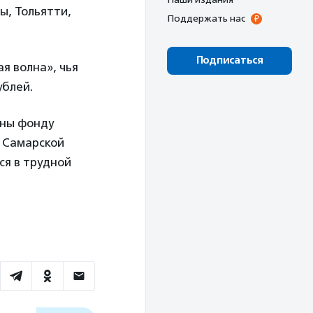
ы, Тольятти,
Поддержать нас
Подписаться
я волна», чья
ублей.
аны фонду
 Самарской
ся в трудной