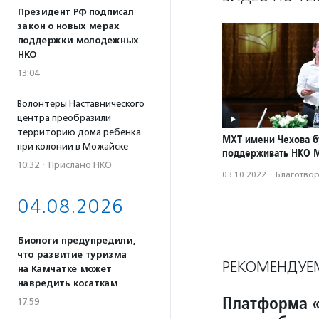
Президент РФ подписал
закон о новых мерах
поддержки молодежных
НКО
13:04
Волонтеры Наставнического
центра преобразили
территорию дома ребенка
МХТ имени Чехова б
при колонии в Можайске
поддерживать НКО 
10:32
·
Прислано НКО
03.10.2022
·
Благотвори
04.08.2026
Биологи предупредили,
что развитие туризма
РЕКОМЕНДУЕ
на Камчатке может
навредить косаткам
Платформа «
17:59