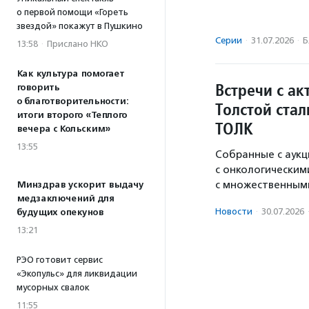
о первой помощи «Гореть
звездой» покажут в Пушкино
Серии
·
31.07.2026
·
Б
13:58
·
Прислано НКО
Как культура помогает
Встречи с а
говорить
о благотворительности:
Толстой ста
итоги второго «Теплого
ТОЛК
вечера с Кольским»
13:55
Собранные с аукц
с онкологическим
с множественным
Минздрав ускорит выдачу
медзаключений для
Новости
·
30.07.2026
будущих опекунов
13:21
РЭО готовит сервис
«Экопульс» для ликвидации
мусорных свалок
11:55