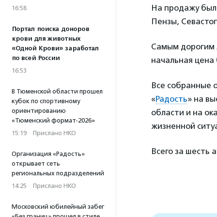
На продажу было
16:58
Пензы, Севастоп
Портал поиска доноров
крови для животных
Самым дорогим 
«Одной Крови» заработал
по всей России
начальная цена 
16:53
Все собранные о
В Тюменской области прошел
«
Радость
» на в
кубок по спортивному
ориентированию
области и на ок
«Тюменский формат-2026»
жизненной ситу
15:19
·
Прислано НКО
Всего за шесть 
Организация «Радость»
открывает сеть
региональных подразделений
14:25
·
Прислано НКО
Московский юбилейный забег
«Без границ» прошел в стиле