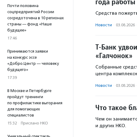
года работы
Почти половина
соцпредприятий России
Средства пожертв
сосредоточена в 10 регионах
страны — фонд «Наше
Новости
·
03.08.2026
будущее»
17:46
Т-Банк удво
Принимаются заявки
«Галчонок»
на конкурс эссе
«Добро.Центр — человеку
Собранные средст
будущего»
центра комплекс
17:39
Новости
·
03.08.2026
В Москве и Петербурге
пройдут тренинги
по профилактике выгорания
Что такое б
для помогающих
специалистов
Чем он занимаетс
15:32
·
Прислано НКО
и других НКО.
Уникальный спектакль