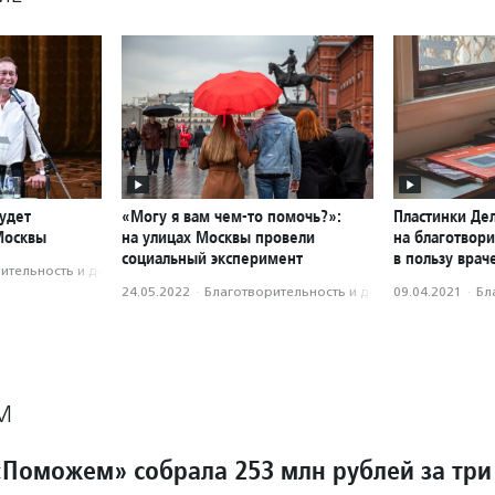
удет
«Могу я вам чем-то помочь?»:
Пластинки Де
Москвы
на улицах Москвы провели
на благотвор
социальный эксперимент
в пользу врач
­тель­ность и доброволь­чест­во
24.05.2022
·
Благотвори­тель­ность и доброволь­чест­во
09.04.2021
·
Бл
М
Поможем» собрала 253 млн рублей за три