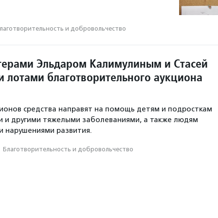
лаготвори­тель­ность и доброволь­чест­во
ктерами Эльдаром Калимулиным и Стасей
ли лотами благотворительного аукциона
ионов средства направят на помощь детям и подросткам
и и другими тяжелыми заболеваниями, а также людям
и нарушениями развития.
·
Благотвори­тель­ность и доброволь­чест­во