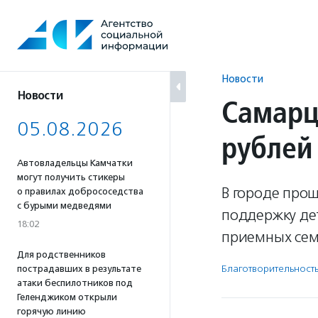
Перейти
к
содержанию
Новости
Новости
Самарц
05.08.2026
рублей
Автовладельцы Камчатки
могут получить стикеры
В городе про
о правилах добрососедства
с бурыми медведями
поддержку де
18:02
приемных сем
Для родственников
Благотвори­тель­ност
пострадавших в результате
атаки беспилотников под
Геленджиком открыли
горячую линию