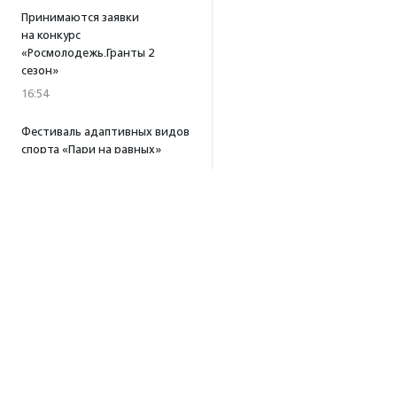
Принимаются заявки
на конкурс
«Росмолодежь.Гранты 2
сезон»
16:54
Фестиваль адаптивных видов
спорта «Пари на равных»
прошел в Нижегородской
области
16:39
·
Прислано НКО
Платформа «Поможем»
собрала 253 млн рублей
за три года работы
15:56
Т-Банк удвоит
пожертвования в пользу
фонда «Галчонок»