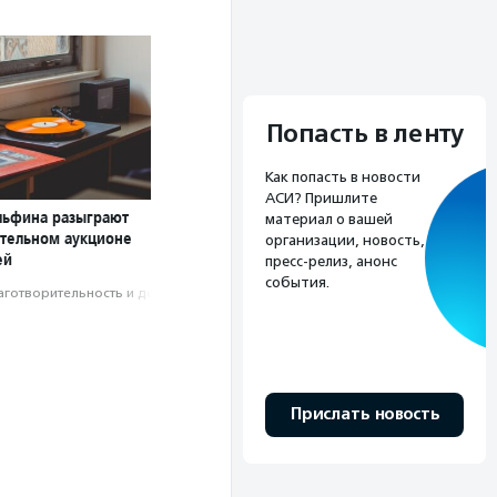
Попасть в ленту
Как попасть в новости
АСИ? Пришлите
льфина разыграют
материал о вашей
ительном аукционе
организации, новость,
ей
пресс-релиз, анонс
события.
аготвори­тель­ность и доброволь­чест­во
Прислать новость