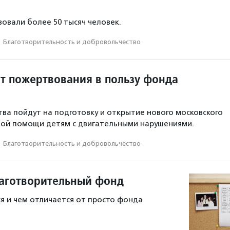
овали более 50 тысяч человек.
·
Благотвори­тель­ность и доброволь­чест­во
ит пожертвования в пользу фонда
ва пойдут на подготовку и открытие нового московского
ной помощи детям с двигательными нарушениями.
·
Благотвори­тель­ность и доброволь­чест­во
лаготворительный фонд
я и чем отличается от просто фонда