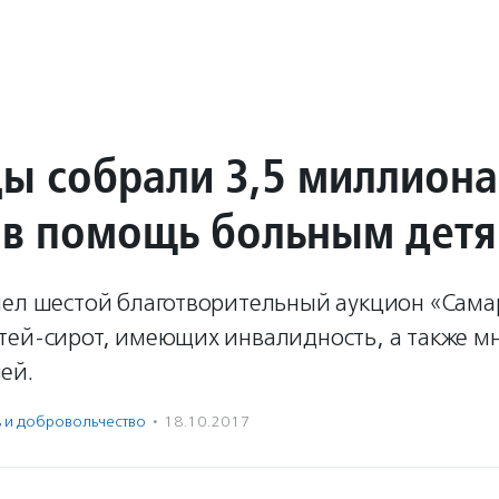
ы собрали 3,5 миллиона
 в помощь больным дет
шел шестой благотворительный аукцион «Сама
тей-сирот, имеющих инвалидность, а также м
ей.
ь и доброволь­чест­во
·
18.10.2017