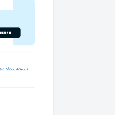
 вклад
мся
,
сбор средств