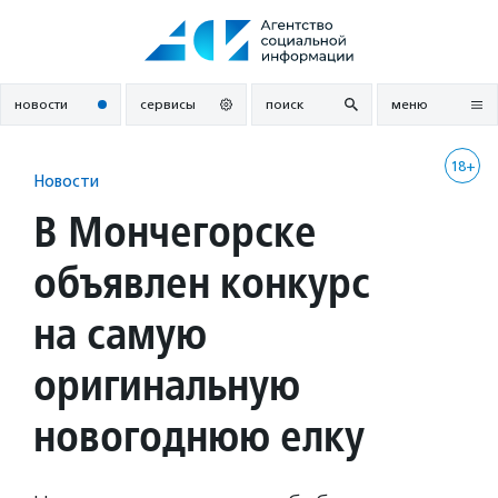
Перейти
к
содержанию
новости
сервисы
поиск
меню
18+
Новости
В Мончегорске
объявлен конкурс
на самую
оригинальную
новогоднюю елку