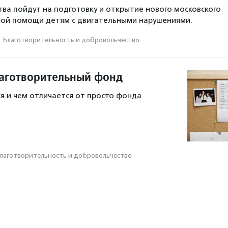
ва пойдут на подготовку и открытие нового московского
ной помощи детям с двигательными нарушениями.
·
Благотвори­тель­ность и доброволь­чест­во
лаготворительный фонд
я и чем отличается от просто фонда
лаготвори­тель­ность и доброволь­чест­во