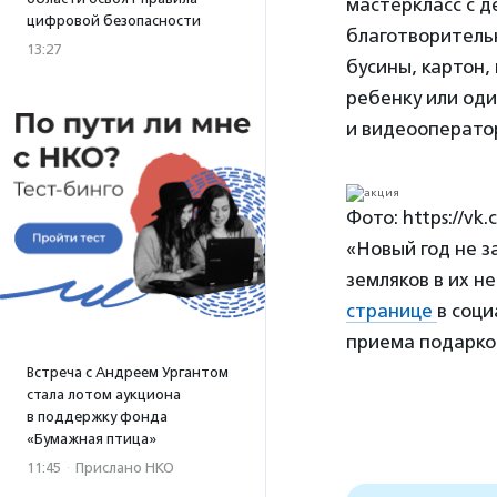
мастеркласс с д
цифровой безопасности
благотворитель
13:27
бусины, картон, 
ребенку или од
и видеооперато
Фото: https://vk
«Новый год не 
земляков в их н
странице
в соци
приема подарков
Встреча с Андреем Ургантом
стала лотом аукциона
в поддержку фонда
«Бумажная птица»
11:45
·
Прислано НКО