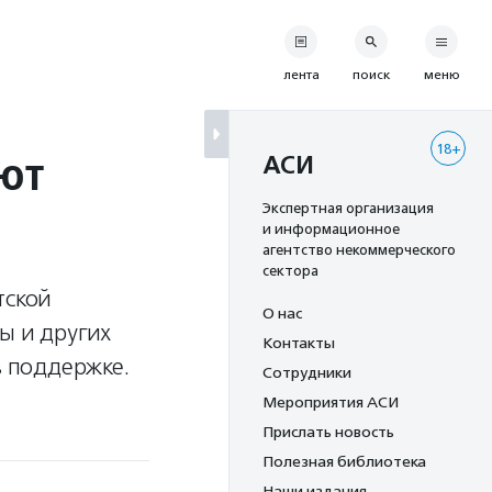
лента
поиск
меню
18+
ют
АСИ
Экспертная организация
и информационное
агентство некоммерческого
сектора
тской
О нас
ы и других
Контакты
 поддержке.
Сотрудники
Мероприятия АСИ
Прислать новость
Полезная библиотека
Наши издания