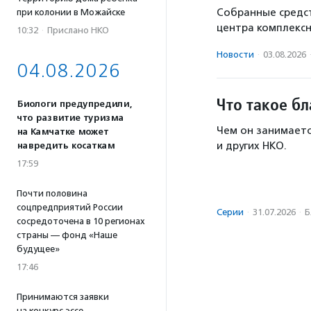
Собранные средст
при колонии в Можайске
центра комплекс
10:32
·
Прислано НКО
Новости
·
03.08.2026
04.08.2026
Что такое б
Биологи предупредили,
что развитие туризма
Чем он занимаетс
на Камчатке может
и других НКО.
навредить косаткам
17:59
Почти половина
соцпредприятий России
Серии
·
31.07.2026
·
Б
сосредоточена в 10 регионах
страны — фонд «Наше
будущее»
17:46
Принимаются заявки
на конкурс эссе