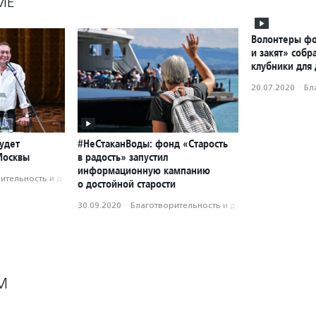
МЕ
Волонтеры фо
и закят» собр
клубники для
20.07.2020
·
Бл
удет
#НеСтаканВоды: фонд «Старость
Москвы
в радость» запустил
информационную кампанию
­тель­ность и доброволь­чест­во
о достойной старости
30.09.2020
·
Благотвори­тель­ность и доброволь­чест­во
М