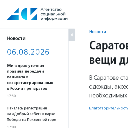
Перейти
к
содержанию
Новости
Новости
Сарато
06.08.2026
вещи д
Минздрав уточнил
правила передачи
В Саратове ст
пациентам
незарегистрированных
одежды, аксес
в России препаратов
необходимых 
17:30
Благотвори­тель­ност
Началась регистрация
на «Добрый забег» в парке
Победы на Поклонной горе
17:00