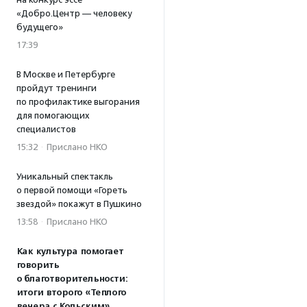
«Добро.Центр — человеку
будущего»
17:39
В Москве и Петербурге
пройдут тренинги
по профилактике выгорания
для помогающих
специалистов
15:32
·
Прислано НКО
Уникальный спектакль
о первой помощи «Гореть
звездой» покажут в Пушкино
13:58
·
Прислано НКО
Как культура помогает
говорить
о благотворительности:
итоги второго «Теплого
вечера с Кольским»