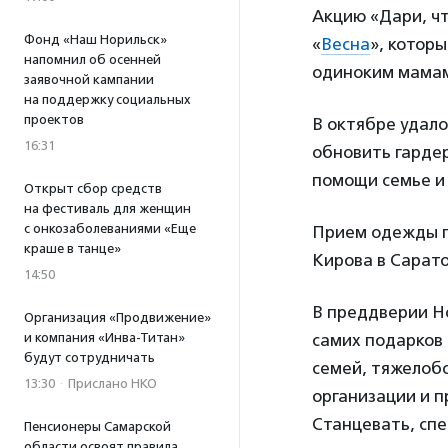
Акцию «Дари, ч
Фонд «Наш Норильск»
«
Весна
», котор
напомнил об осенней
одиноким мама
заявочной кампании
на поддержку социальных
проектов
В октябре удало
16:31
обновить гарде
помощи семье и
Открыт сбор средств
на фестиваль для женщин
с онкозаболеваниями «Еще
Прием одежды п
краше в танце»
Кирова в Сарато
14:50
В преддверии Но
Организация «Продвижение»
и компания «Инва-Титан»
самих подарков
будут сотрудничать
семей, тяжелобо
13:30
·
Прислано НКО
организации и 
Станцевать, спе
Пенсионеры Самарской
области освоят правила