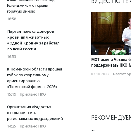
ВИДЕО ПО ТЕ
Геленджиком открыли
горячую линию
16:58
Портал поиска доноров
крови для животных
«Одной Крови» заработал
по всей России
16:53
МХТ имени Чехова б
поддерживать НКО 
В Тюменской области прошел
03.10.2022
·
Благотвори
кубок по спортивному
ориентированию
«Тюменский формат-2026»
15:19
·
Прислано НКО
Организация «Радость»
открывает сеть
РЕКОМЕНДУЕ
региональных подразделений
14:25
·
Прислано НКО