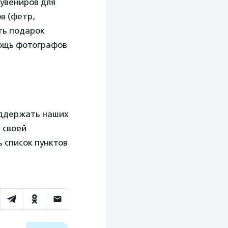
сувениров для
в (фетр,
ить подарок
мощь фотографов
оддержать наших
 своей
 список пунктов