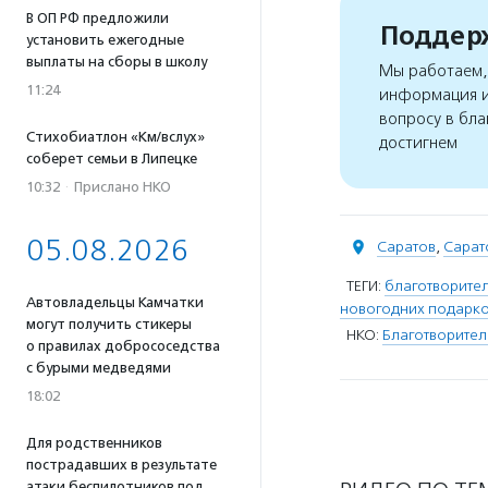
В ОП РФ предложили
Поддерж
установить ежегодные
выплаты на сборы в школу
Мы работаем, 
11:24
информация и
вопросу в бла
Стихобиатлон «Км/вслух»
достигнем
соберет семьи в Липецке
10:32
·
Прислано НКО
05.08.2026
Саратов
,
Сарат
ТЕГИ:
благотворител
Автовладельцы Камчатки
новогодних подарк
могут получить стикеры
НКО:
Благотворите
о правилах добрососедства
с бурыми медведями
18:02
Для родственников
пострадавших в результате
атаки беспилотников под