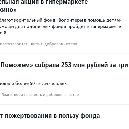
ельная акция в гипермаркете
шкино»
благотворительный фонд «Волонтеры в помощь детям-
помощи для подопечных фонда пройдет в гипермаркете
но 8…
Благотвори­тель­ность и доброволь­чест­во
Поможем» собрала 253 млн рублей за три
овали более 50 тысяч человек.
·
Благотвори­тель­ность и доброволь­чест­во
ит пожертвования в пользу фонда