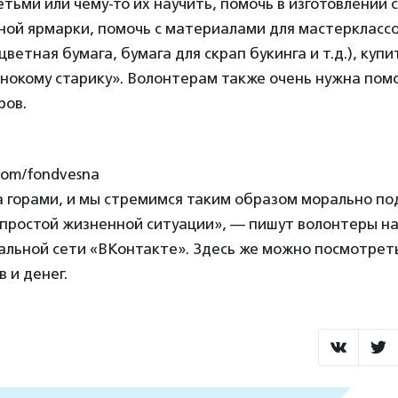
етьми или чему-то их научить, помочь в изготовлении 
ной ярмарки, помочь с материалами для мастерклассо
цветная бумага, бумага для скрап букинга и т.д.), куп
инокому старику». Волонтерам также очень нужна по
ров.
.com/fondvesna
за горами, и мы стремимся таким образом морально п
епростой жизненной ситуации», — пишут волонтеры на
альной сети «ВКонтакте». Здесь же можно посмотреть
 и денег.