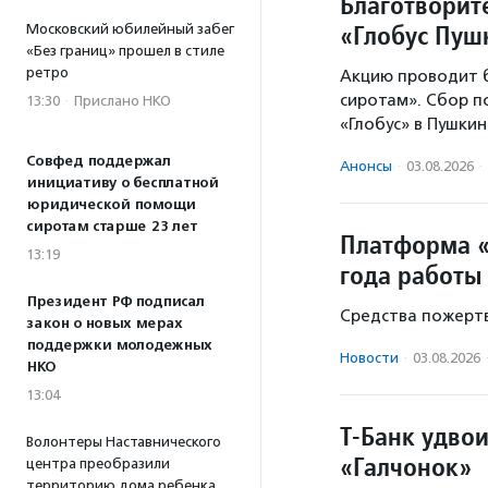
Благотворит
«Глобус Пу
Московский юбилейный забег
«Без границ» прошел в стиле
ретро
Акцию проводит 
сиротам». Сбор 
13:30
·
Прислано НКО
«Глобус» в Пушки
Совфед поддержал
Анонсы
·
03.08.2026
·
инициативу о бесплатной
юридической помощи
сиротам старше 23 лет
Платформа «
13:19
года работы
Президент РФ подписал
Средства пожертв
закон о новых мерах
поддержки молодежных
Новости
·
03.08.2026
НКО
13:04
Т-Банк удво
Волонтеры Наставнического
«Галчонок»
центра преобразили
территорию дома ребенка