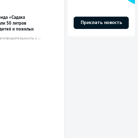
нда «Садака
Прислать новость
али 50 литров
 детей и пожилых
аготвори­тель­ность и доброволь­чест­во