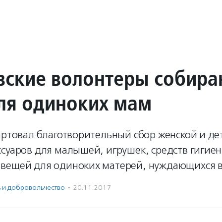
вские волонтеры собира
ля одиноких мам
артовал благотворительный сбор женской и де
суаров для малышей, игрушек, средств гигиен
вещей для одиноких матерей, нуждающихся в
ь и доброволь­чест­во
·
20.11.2017