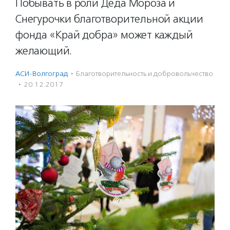
Побывать в роли Деда Мороза и
Снегурочки благотворительной акции
фонда «Край добра» может каждый
желающий.
АСИ-Волгоград
·
Благотвори­тель­ность и доброволь­чест­во
·
20.12.2017