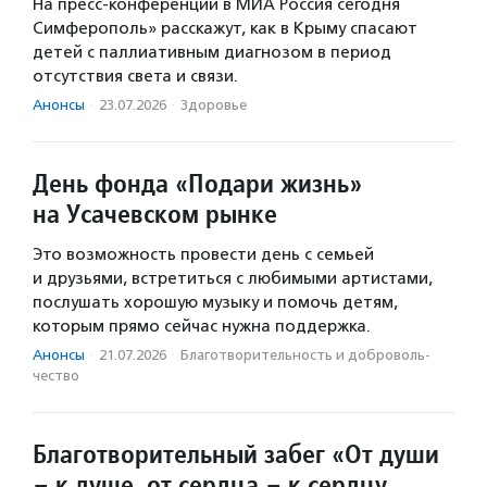
На пресс-конференции в МИА Россия сегодня
Симферополь» расскажут, как в Крыму спасают
детей с паллиативным диагнозом в период
отсутствия света и связи.
Анонсы
·
23.07.2026
·
Здоровье
День фонда «Подари жизнь»
на Усачевском рынке
Это возможность провести день с семьей
и друзьями, встретиться с любимыми артистами,
послушать хорошую музыку и помочь детям,
которым прямо сейчас нужна поддержка.
Анонсы
·
21.07.2026
·
Благотвори­тель­ность и доброволь­
чест­во
Благотворительный забег «От души
– к душе, от сердца – к сердцу,