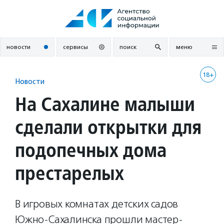
Перейти
к
содержанию
новости
сервисы
поиск
меню
18+
Новости
На Сахалине малыши
сделали открытки для
подопечных дома
престарелых
В игровых комнатах детских садов
Южно-Сахалинска прошли мастер-