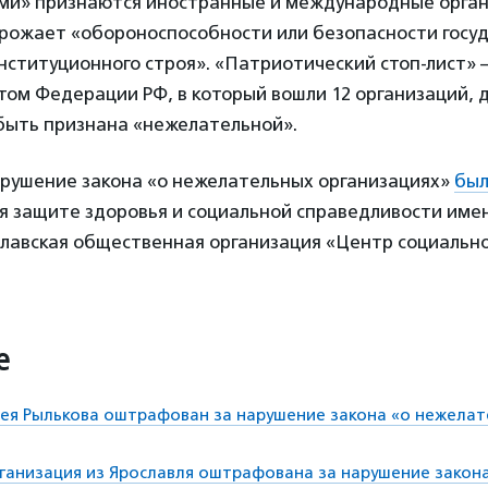
и» признаются иностранные и международные орган
грожает «обороноспособности или безопасности госу
нституционного строя». «Патриотический стоп-лист» –
том Федерации РФ, в который вошли 12 организаций, 
быть признана «нежелательной».
нарушение закона «о нежелательных организациях»
был
я защите здоровья и социальной справедливости име
славская общественная организация «Центр социальн
е
ея Рылькова оштрафован за нарушение закона «о нежела
анизация из Ярославля оштрафована за нарушение закона