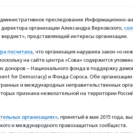
административное преследование Информационно-ан
и директора организации Александра Верховского,
со
вердикт», представляющий интересы организации.
ра посчитала
, что организация нарушила закон «о не
поскольку на сайте центра «Сова» содержится упомин
их доноров – Национального фонда в поддержку демо
ent for Democracy) и Фонда Сороса. Обе организации
транных и международных неправительственных орга
оторых признана нежелательной на территории Росси
ательных организациях»
, принятый в мае 2015 года, вы
ского и международного правозащитных сообществ.