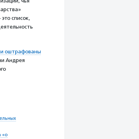
изации, чья
дарства»
 это список,
деятельность
и оштрафованы
ни Андрея
ого
тельных
 «о