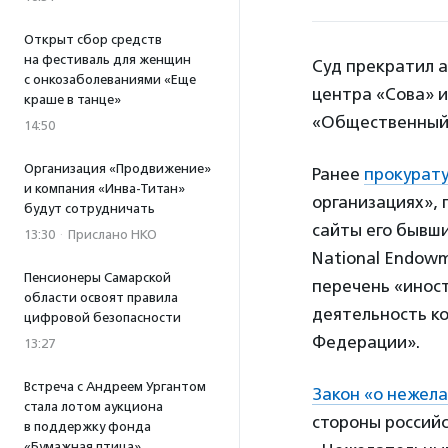
Открыт сбор средств
на фестиваль для женщин
Суд прекратил 
с онкозаболеваниями «Еще
центра «Сова» 
краше в танце»
«Общественный 
14:50
Организация «Продвижение»
Ранее
прокурату
и компания «Инва-Титан»
организациях», 
будут сотрудничать
сайты его бывш
13:30
·
Прислано НКО
National Endowm
Пенсионеры Самарской
перечень «инос
области освоят правила
деятельность к
цифровой безопасности
Федерации».
13:27
Встреча с Андреем Ургантом
Закон «о нежел
стала лотом аукциона
стороны россий
в поддержку фонда
«Бумажная птица»