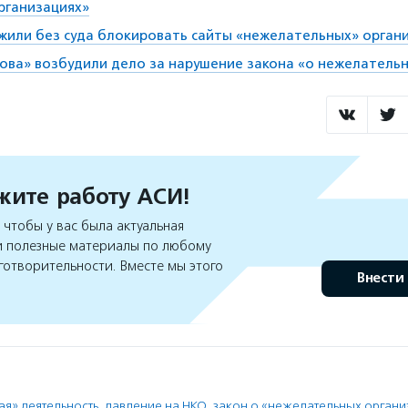
рганизациях»
жили без суда блокировать сайты «нежелательных» орган
ова» возбудили дело за нарушение закона «о нежелатель
ите работу АСИ!
чтобы у вас была актуальная
 полезные материалы по любому
готворительности. Вместе мы этого
Внести
я» деятельность
,
давление на НКО
,
закон о «нежелательных органи