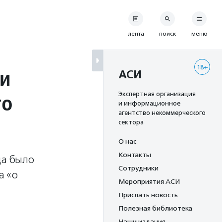
лента
поиск
меню
18+
ии
АСИ
го
Экспертная организация
и информационное
агентство некоммерческого
сектора
О нас
Контакты
ца было
Сотрудники
а «о
Мероприятия АСИ
Прислать новость
Полезная библиотека
Наши издания