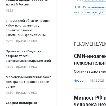
по всей России
НКО:
Региональная
16:53
аналитический центр
В Тюменской области прошел
кубок по спортивному
ориентированию
«Тюменский формат-2026»
15:19
·
Прислано НКО
РЕКОМЕНДУЕ
Организация «Радость»
СМИ-иноагент
открывает сеть
региональных подразделений
нежелательн
14:25
·
Прислано НКО
Организацию внес
Московский юбилейный забег
Новости
·
16.12.2025
«Без границ» прошел в стиле
ретро
13:30
·
Прислано НКО
Минюст РФ 
человека не
Совфед поддержал