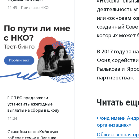
«Нежелательным
11:45
·
Прислано НКО
деятельность у
или «основам ко
созданный Сове
которых может 
В 2017 году за 
Фонд содействи
Рылькова и Яро
партнерства».
В ОП РФ предложили
Читать ещ
установить ежегодные
выплаты на сборы в школу
Фонд имени Андр
11:24
организациях»
Стихобиатлон «Км/вслух»
Общественная орг
соберет семьи в Липецке