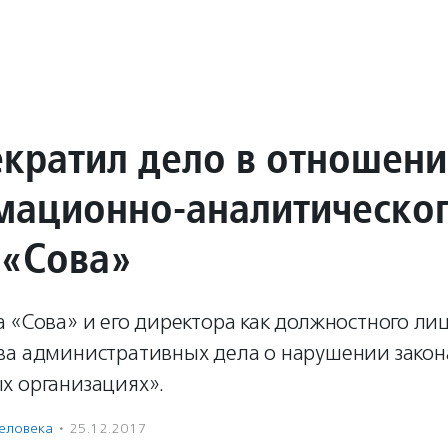
екратил дело в отношен
ационно-аналитическо
 «Сова»
 «Сова» и его директора как должностного ли
ва административных дела о нарушении закон
х организациях».
человека
·
25.12.2017