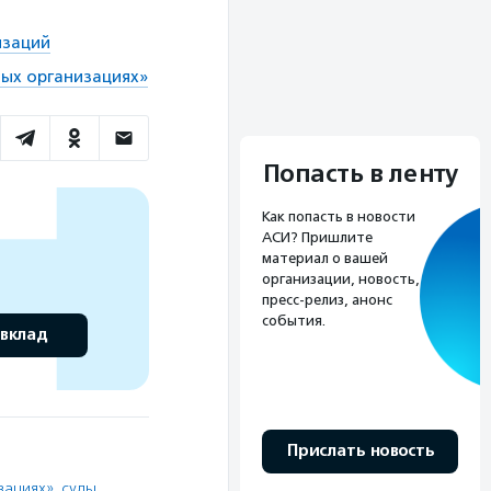
изаций
ных организациях»
Попасть в ленту
Как попасть в новости
АСИ? Пришлите
материал о вашей
организации, новость,
пресс-релиз, анонс
события.
 вклад
Прислать новость
зациях»
,
суды