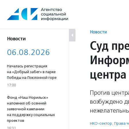
Перейти
к
содержанию
Новости
Новости
Суд пр
06.08.2026
Информ
Началась регистрация
центра
на «Добрый забег» в парке
Победы на Поклонной горе
17:00
Против центра
Фонд «Наш Норильск»
возбуждено д
напомнил об осенней
заявочной кампании
нежелательны
на поддержку социальных
проектов
НКО-сектор
,
Права 
16:31