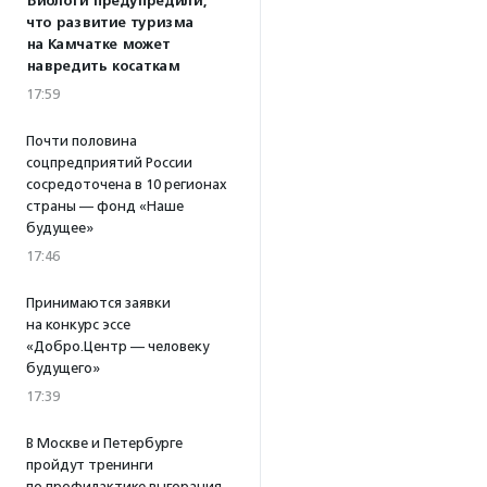
Биологи предупредили,
что развитие туризма
на Камчатке может
навредить косаткам
17:59
Почти половина
соцпредприятий России
сосредоточена в 10 регионах
страны — фонд «Наше
будущее»
17:46
Принимаются заявки
на конкурс эссе
«Добро.Центр — человеку
будущего»
17:39
В Москве и Петербурге
пройдут тренинги
по профилактике выгорания