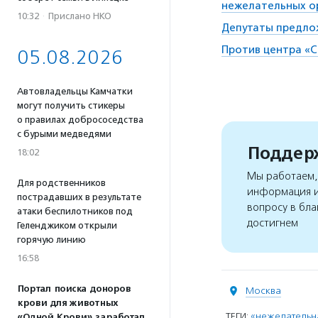
нежелательных о
10:32
·
Прислано НКО
Депутаты предло
Против центра «С
05.08.2026
Автовладельцы Камчатки
могут получить стикеры
о правилах добрососедства
с бурыми медведями
Поддерж
18:02
Мы работаем, 
Для родственников
информация и
пострадавших в результате
вопросу в бла
атаки беспилотников под
достигнем
Геленджиком открыли
горячую линию
16:58
Портал поиска доноров
Москва
крови для животных
ТЕГИ:
«нежелательна
«Одной Крови» заработал