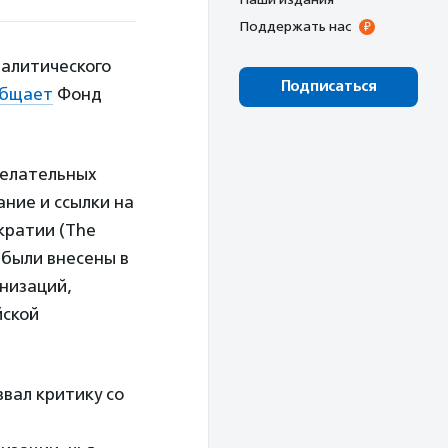
Поддержать нас
алитического
Подписаться
общает
Фонд
желательных
ание и ссылки на
кратии (The
 были внесены в
низаций,
йской
звал критику со