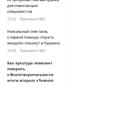
для помогающих
специалистов
15:32
·
Прислано НКО
Уникальный спектакль
о первой помощи «Гореть
звездой» покажут в Пушкино
13:58
·
Прислано НКО
Как культура помогает
говорить
о благотворительности:
итоги второго «Теплого
вечера с Кольским»
13:55
Минздрав ускорит выдачу
медзаключений для
будущих опекунов
13:21