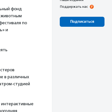
Поддержать нас
льный фонд
 животным
Подписаться
фестиваля по
ь» и
пять
астеров
е в различных
еатром-студией
2 интерактивные
вогодняя