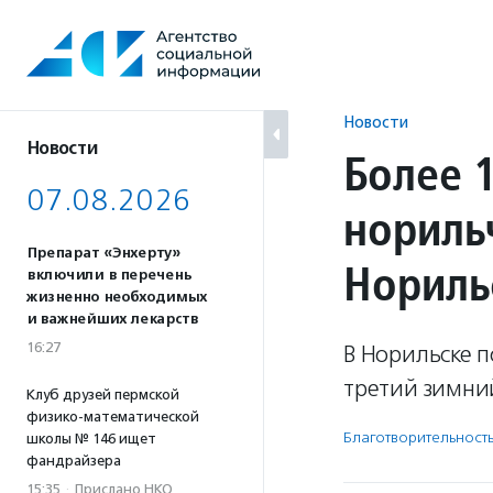
Перейти
к
содержанию
Новости
Новости
Более 
07.08.2026
нориль
Препарат «Энхерту»
Нориль
включили в перечень
жизненно необходимых
и важнейших лекарств
16:27
В Норильске 
третий зимни
Клуб друзей пермской
физико-математической
Благотвори­тель­ност
школы № 146 ищет
фандрайзера
15:35
·
Прислано НКО