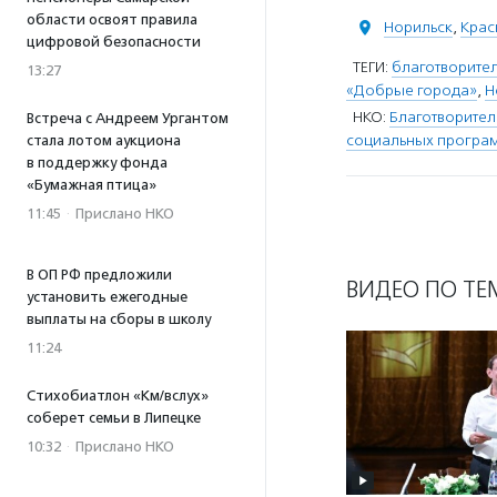
области освоят правила
Норильск
,
Крас
цифровой безопасности
ТЕГИ:
благотворите
13:27
«Добрые города»
,
Н
НКО:
Благотворите
Встреча с Андреем Ургантом
социальных програм
стала лотом аукциона
в поддержку фонда
«Бумажная птица»
11:45
·
Прислано НКО
В ОП РФ предложили
ВИДЕО ПО ТЕ
установить ежегодные
выплаты на сборы в школу
11:24
Стихобиатлон «Км/вслух»
соберет семьи в Липецке
10:32
·
Прислано НКО