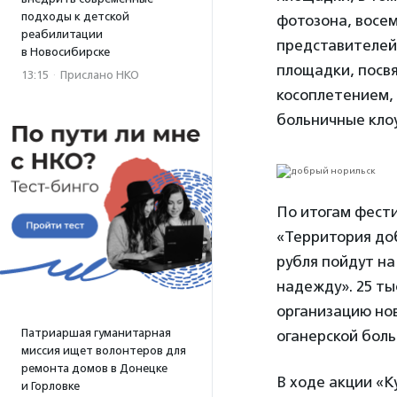
подходы к детской
фотозона, восе
реабилитации
представителей
в Новосибирске
площадки, посвя
13:15
·
Прислано НКО
косоплетением,
больничные кло
По итогам фести
«Территория доб
рубля пойдут н
надежду». 25 ты
организацию но
Патриаршая гуманитарная
оганерской бол
миссия ищет волонтеров для
ремонта домов в Донецке
В ходе акции «К
и Горловке