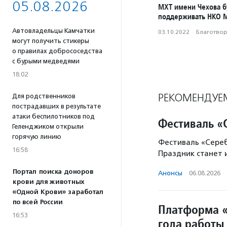
05.08.2026
МХТ имени Чехова б
поддерживать НКО 
Автовладельцы Камчатки
03.10.2022
·
Благотвори
могут получить стикеры
о правилах добрососедства
с бурыми медведями
18:02
РЕКОМЕНДУЕ
Для родственников
пострадавших в результате
атаки беспилотников под
Фестиваль «
Геленджиком открыли
горячую линию
Фестиваль «Серебр
16:58
Праздник станет 
Портал поиска доноров
Анонсы
·
06.08.2026
·
крови для животных
«Одной Крови» заработал
по всей России
Платформа «
16:53
года работы