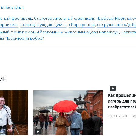
ноярский кр.
льный фестиваль
,
благотворительный фестиваль «Добрый Норильск»
орникель
,
помощь нуждающимся
,
сбор средств
,
содружество «Доб
льный фонд помощи бездомным животным «Даря надежду»
,
Благот
м "Территория добра"
МЕ
Как прошел з
лагерь для по
изобретателе
29.01.2020
·
Ко