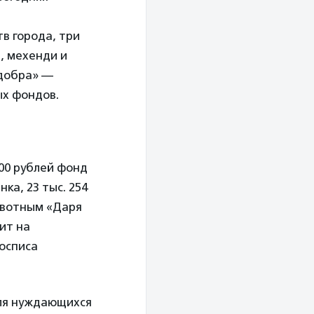
в города, три
, мехенди и
 добра» —
х фондов.
700 рублей фонд
ка, 23 тыс. 254
ивотным «Даря
ит на
осписа
для нуждающихся