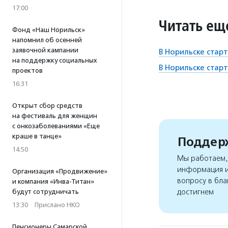
17:00
Читать ещ
Фонд «Наш Норильск»
напомнил об осенней
заявочной кампании
В Норильске стар
на поддержку социальных
В Норильске стар
проектов
16:31
Открыт сбор средств
на фестиваль для женщин
с онкозаболеваниями «Еще
краше в танце»
Поддерж
14:50
Мы работаем, 
информация и
Организация «Продвижение»
вопросу в бла
и компания «Инва-Титан»
достигнем
будут сотрудничать
13:30
·
Прислано НКО
Пенсионеры Самарской