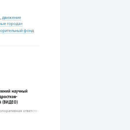
,
движение
рые города»
ворительный фонд
имний научный
дростков-
й (ВИДЕО)
рпоративная ответственность