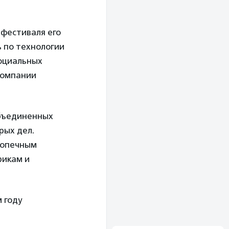
 фестиваля его
ь по технологии
оциальных
компании
объединенных
рых дел.
допечным
рикам и
 году