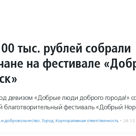
100 тыс. рублей собрали
чане на фестивале «Доб
ск»
под девизом «Добрые люди доброго города!» с
й благотворительный фестиваль «Добрый Нор
ь и доброволь­чест­во
,
Город
,
Корпоративная ответственность
·
26.12