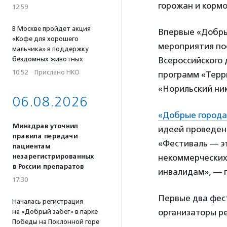
горожан и корм
12:59
В Москве пройдет акция
Впервые «Добрый
«Кофе для хорошего
мероприятия пос
мальчика» в поддержку
бездомных животных
Всероссийского
10:52
·
Прислано НКО
программ «Терр
«Норильский ник
06.08.2026
«Добрые города
Минздрав уточнил
идеей проведени
правила передачи
«Фестиваль — э
пациентам
незарегистрированных
некоммерческих
в России препаратов
инвалидам», — 
17:30
Первые два фест
Началась регистрация
организаторы р
на «Добрый забег» в парке
Победы на Поклонной горе