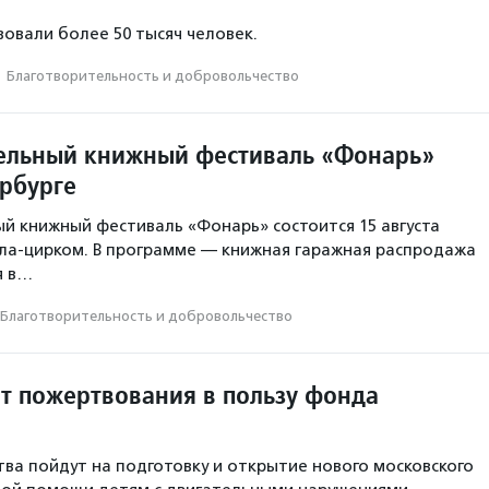
овали более 50 тысяч человек.
·
Благотвори­тель­ность и доброволь­чест­во
ельный книжный фестиваль «Фонарь»
ербурге
й книжный фестиваль «Фонарь» состоится 15 августа
ала-цирком. В программе — книжная гаражная распродажа
я в…
Благотвори­тель­ность и доброволь­чест­во
ит пожертвования в пользу фонда
ва пойдут на подготовку и открытие нового московского