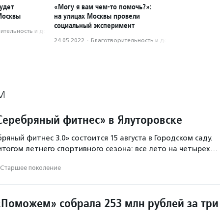
удет
«Могу я вам чем-то помочь?»:
Москвы
на улицах Москвы провели
социальный эксперимент
­тель­ность и доброволь­чест­во
24.05.2022
·
Благотвори­тель­ность и доброволь­чест­во
М
Серебряный фитнес» в Ялуторовске
яный фитнес 3.0» состоится 15 августа в Городском саду.
итогом летнего спортивного сезона: все лето на четырех…
Старшее поколение
Поможем» собрала 253 млн рублей за три