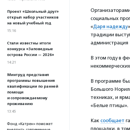
Организаторами
Проект «Школьный друг»
открыл набор участников
социальных про
на новый учебный год
«
Даря надежду
15:16
традиции высту
администрация 
Стали известны итоги
конкурса «Заповедные
острова России — 2026»
В этом году в ф
14:21
некоммерческих,
Минтруд представил
В программе был
программы повышения
квалификации по ранней
Большого Норил
помощи
техниках, и яр
и сопровождаемому
проживанию
«Белые птицы».
13:45
Как
сообщает
га
Фонд «Катрен» поможет
площадки, в том
внедрить современные