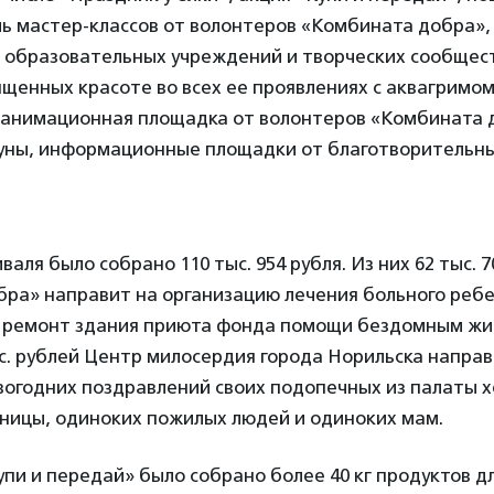
мь мастер-классов от волонтеров «Комбината добра»,
 образовательных учреждений и творческих сообщест
щенных красоте во всех ее проявлениях с аквагримом
 анимационная площадка от волонтеров «Комбината
уны, информационные площадки от благотворительны
валя было собрано 110 тыс. 954 рубля. Из них 62 тыс. 
ра» направит на организацию лечения больного ребен
а ремонт здания приюта фонда помощи бездомным ж
с. рублей Центр милосердия города Норильска направ
вогодних поздравлений своих подопечных из палаты х
ьницы, одиноких пожилых людей и одиноких мам.
упи и передай» было собрано более 40 кг продуктов 