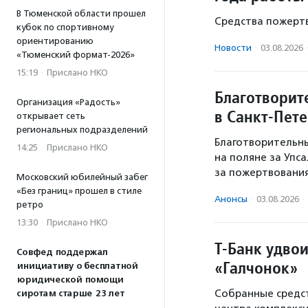
В Тюменской области прошел
Средства пожертв
кубок по спортивному
ориентированию
Новости
·
03.08.2026
«Тюменский формат-2026»
15:19
·
Прислано НКО
Благотворит
Организация «Радость»
в Санкт-Пет
открывает сеть
региональных подразделений
Благотворительны
14:25
·
Прислано НКО
на поляне за Упс
за пожертвовани
Московский юбилейный забег
«Без границ» прошел в стиле
Анонсы
·
03.08.2026
·
ретро
13:30
·
Прислано НКО
Т-Банк удво
Совфед поддержал
«Галчонок»
инициативу о бесплатной
юридической помощи
Собранные средст
сиротам старше 23 лет