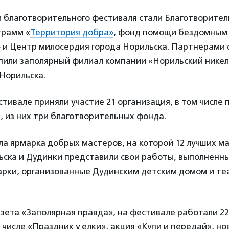
 благотворительного фестиваля стали Благотворите
грамм «
Территория добра»
, фонд помощи бездомным
» и Центр милосердия города Норильска. Партнерами 
пили заполярный филиал компании «Норильский никел
Норильска.
естивале приняли участие 21 организация, в том числе 
 из них три благотворительных фонда.
а ярмарка добрых мастеров, на которой 12 лучших м
ьска и Дудинки представили свои работы, выполненны
марки, организованные Дудинским детским домом и т
зета «Заполярная правда», на фестивале работали 2
 числе «Праздник у елки», акция «Купи и передай», но