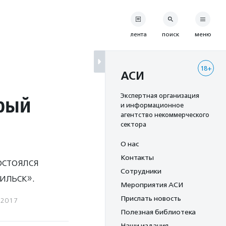
лента
поиск
меню
18+
АСИ
рый
Экспертная организация
и информационное
агентство некоммерческого
сектора
О нас
Контакты
остоялся
Сотрудники
ильск».
Мероприятия АСИ
Прислать новость
.2017
Полезная библиотека
Наши издания