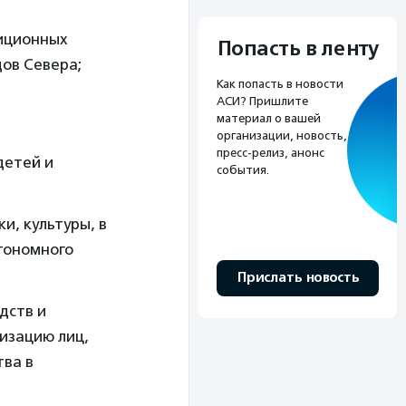
диционных
Попасть в ленту
дов Севера;
Как попасть в новости
АСИ? Пришлите
материал о вашей
и
организации, новость,
пресс-релиз, анонс
детей и
события.
и, культуры, в
втономного
Прислать новость
дств и
изацию лиц,
ва в