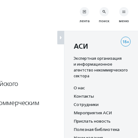
лента
поиск
меню
18+
АСИ
Экспертная организация
и информационное
агентство некоммерческого
сектора
йского
О нас
а
Контакты
коммерческим
Сотрудники
Мероприятия АСИ
Прислать новость
Полезная библиотека
Наши издания