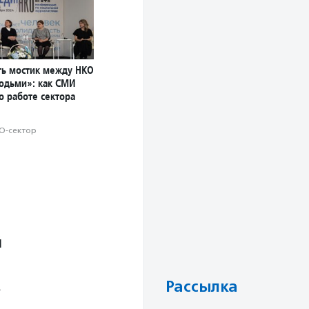
ь мостик между НКО
юдьми»: как СМИ
о работе сектора
О-сектор
й
Рассылка
.