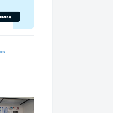
 вклад
жка