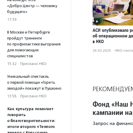
«Добро.Центр — человеку
будущего»
17:39
АСИ опубликовало р
В Москве и Петербурге
об операционном д
пройдут тренинги
в НКО
по профилактике выгорания
для помогающих
26.02.2025
·
НКО-сект
специалистов
15:32
·
Прислано НКО
Уникальный спектакль
о первой помощи «Гореть
РЕКОМЕНДУЕ
звездой» покажут в Пушкино
13:58
·
Прислано НКО
Фонд «Наш Н
Как культура помогает
кампании на
говорить
о благотворительности:
Запрос на финанс
итоги второго «Теплого
вечера с Кольским»