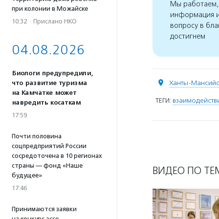
Мы работаем, 
при колонии в Можайске
информация и
10:32
·
Прислано НКО
вопросу в бла
достигнем
04.08.2026
Биологи предупредили,
Ханты-Мансий
что развитие туризма
на Камчатке может
ТЕГИ:
взаимодействи
навредить косаткам
17:59
Почти половина
соцпредприятий России
сосредоточена в 10 регионах
страны — фонд «Наше
ВИДЕО ПО ТЕ
будущее»
17:46
Принимаются заявки
на конкурс эссе