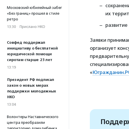
сохранени
Московский юбилейный забег
их террит
«Без границ» прошел в стиле
ретро
развитие
13:30
·
Прислано НКО
Заявки принимаю
Совфед поддержал
организует конс
инициативу о бесплатной
юридической помощи
предварительную
сиротам старше 23 лет
специализирова
13:19
«
Югражданин.Р
Президент РФ подписал
закон о новых мерах
поддержки молодежных
НКО
13:04
Волонтеры Наставнического
Поддерж
центра преобразили
территорию дома ребенка