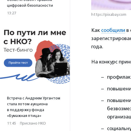
цифровой безопасности
13:27
https://pixabay.com
Как
сообщили
в 
зарегистрирова
года.
На конкурс при
профилакт
повышение
Встреча с Андреем Ургантом
повышени
стала лотом аукциона
безвозме
в поддержку фонда
«Бумажная птица»
организац
11:45
·
Прислано НКО
социальну