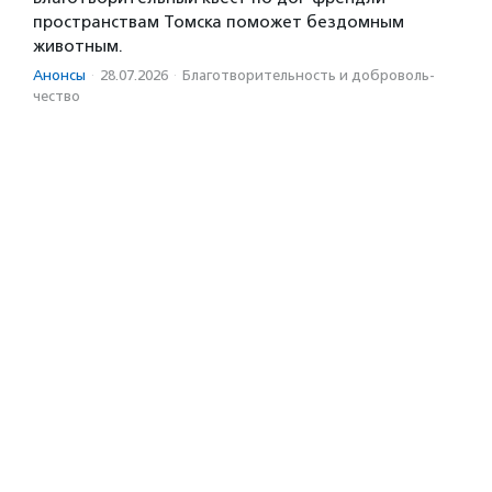
пространствам Томска поможет бездомным
животным.
Анонсы
·
28.07.2026
·
Благотвори­тель­ность и доброволь­
чест­во