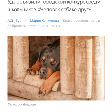
Удэ объявили городской конкурс среди
школьников «Человек собаке друг».
АСИ-Бурятия
,
Мария Ханхунова
·
Благотвори­тель­ность и
доброволь­чест­во
·
22.01.2018
Фото: pixabay.com