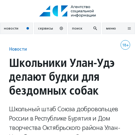
Перейти
к
содержанию
новости
сервисы
поиск
меню
18+
Новости
Школьники Улан-Удэ
делают будки для
бездомных собак
Школьный штаб Союза добровольцев
России в Республике Бурятия и Дом
творчества Октябрьского района Улан-