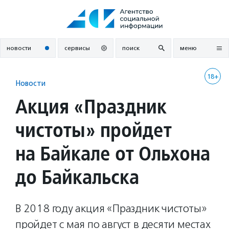
Перейти
к
содержанию
новости
сервисы
поиск
меню
18+
Новости
Акция «Праздник
чистоты» пройдет
на Байкале от Ольхона
до Байкальска
В 2018 году акция «Праздник чистоты»
пройдет с мая по август в десяти местах