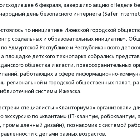
оисходившее 6 февраля, завершило акцию «Неделя бе
ародный день безопасного интернета (Safer Internet
стоялось по инициативе Ижевской городской общест
ентр социальных и образовательных инициатив», Об
по Удмуртской Республике и Республиканского детско
На площадке детского технопарка собрались предста
данского общества и власти, правоохранительных ор
мпаний, работающих в сфере информационно-коммун
ны региональной и городской общественных палат, р
библиотечной системы Ижевска.
встречи специалисты «Кванториума» организовали дл
 экскурсию по «квантам» (IT-квантум, робоквантум, а
, промышленный дизайн), познакомив с системой раб
равленности с детьми разных возрастов.