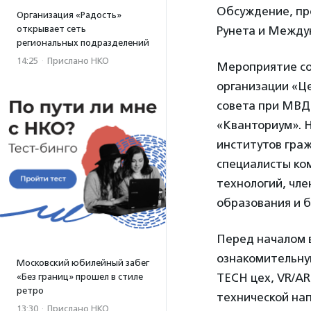
Обсуждение, пр
Организация «Радость»
открывает сеть
Рунета и Междун
региональных подразделений
14:25
·
Прислано НКО
Мероприятие со
организации «Ц
совета при МВД 
«Кванториум». 
институтов граж
специалисты ко
технологий, чле
образования и 
Перед началом 
ознакомительную
Московский юбилейный забег
TECH цех, VR/AR
«Без границ» прошел в стиле
ретро
технической нап
13:30
·
Прислано НКО