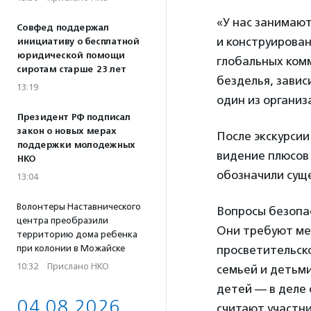
«У нас занимают
Совфед поддержал
и конструирован
инициативу о бесплатной
юридической помощи
глобальных ком
сиротам старше 23 лет
безделья, завис
13:19
один из организ
Президент РФ подписал
закон о новых мерах
После экскурсии
поддержки молодежных
видение плюсов
НКО
обозначили сущ
13:04
Волонтеры Наставнического
Вопросы безопас
центра преобразили
Они требуют ме
территорию дома ребенка
при колонии в Можайске
просветительско
10:32
·
Прислано НКО
семьей и детьми
детей — в деле 
04.08.2026
считают участни