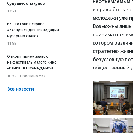
неотъемлемым п
будущих опекунов
и право быть з
13:21
молодежи уже п
РЭО готовит сервис
Возможны лишь 
«Экопульс» для ликвидации
приниматься вм
мусорных свалок
котором различ
11:55
стратегию жизн
Открыт прием заявок
безусловную по
на фестиваль малого кино
общественный 
«Рамка» в Нижнеудинске
10:32
·
Прислано НКО
Все новости