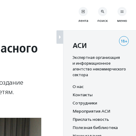
лента
поиск
меню
18+
пасного
АСИ
Экспертная организация
и информационное
агентство некоммерческого
сектора
создание
О нас
етям.
Контакты
Сотрудники
Мероприятия АСИ
Прислать новость
Полезная библиотека
Наши издания