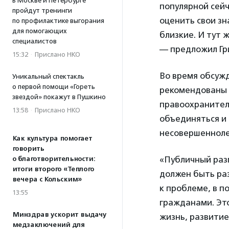
В Москве и Петербурге
популярной сейч
пройдут тренинги
оценить свои зн
по профилактике выгорания
для помогающих
близкие. И тут
специалистов
— предложил Гри
15:32
·
Прислано НКО
Во время обсуж
Уникальный спектакль
о первой помощи «Гореть
рекомендованы 
звездой» покажут в Пушкино
правоохранител
13:58
·
Прислано НКО
объединяться и
несовершенноле
Как культура помогает
говорить
«Публичный разг
о благотворительности:
итоги второго «Теплого
должен быть ра
вечера с Кольским»
к проблеме, в п
13:55
гражданами. Это
Минздрав ускорит выдачу
жизнь, развитие 
медзаключений для