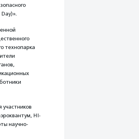
зопасного
 Day)».
венной
щественного
го технопарка
вители
ганов,
икационных
аботники
я участников
эроквантум, HI-
оты научно-