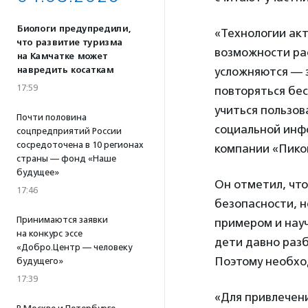
Биологи предупредили,
«Технологии акт
что развитие туризма
возможности рас
на Камчатке может
навредить косаткам
усложняются — 
17:59
повторяться бес
учиться пользов
Почти половина
социальной ин
соцпредприятий России
сосредоточена в 10 регионах
компании «Пико
страны — фонд «Наше
будущее»
Он отметил, чт
17:46
безопасности, н
Принимаются заявки
примером и науч
на конкурс эссе
дети давно разб
«Добро.Центр — человеку
Поэтому необхо
будущего»
17:39
«Для привлечени