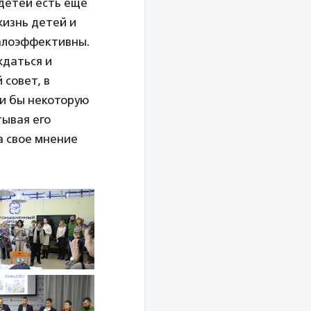
детей есть еще
жизнь детей и
алоэффективны.
ждаться и
совет, в
и бы некоторую
ывая его
а свое мнение