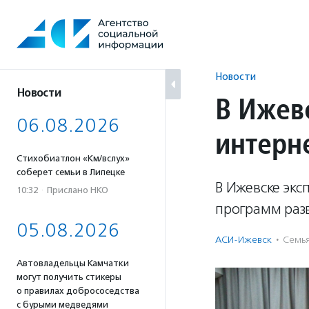
Перейти
к
содержанию
Новости
Новости
В Ижев
06.08.2026
интерн
Стихобиатлон «Км/вслух»
соберет семьи в Липецке
В Ижевске экс
10:32
·
Прислано НКО
программ раз
05.08.2026
АСИ-Ижевск
·
Семья
Автовладельцы Камчатки
могут получить стикеры
о правилах добрососедства
с бурыми медведями