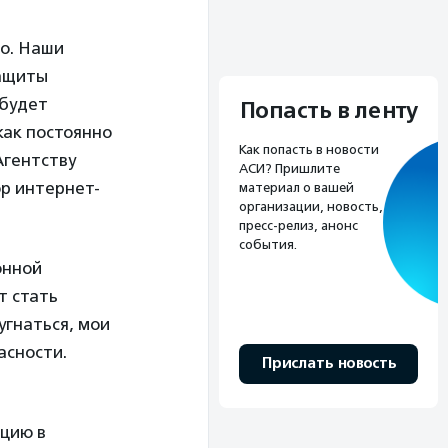
хо. Наши
защиты
 будет
Попасть в ленту
как постоянно
Как попасть в новости
Агентству
АСИ? Пришлите
ор интернет-
материал о вашей
организации, новость,
пресс-релиз, анонс
события.
онной
т стать
угнаться, мои
асности.
Прислать новость
кцию в