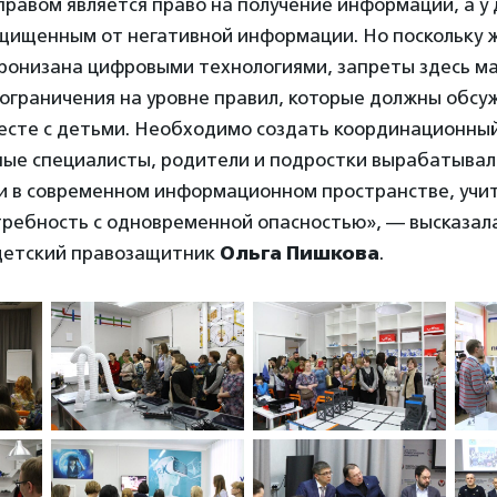
равом является право на получение информации, а у 
ащищенным от негативной информации. Но поскольку 
ронизана цифровыми технологиями, запреты здесь м
ограничения на уровне правил, которые должны обсу
есте с детьми. Необходимо создать координационный 
ные специалисты, родители и подростки вырабатывал
и в современном информационном пространстве, учит
требность с одновременной опасностью», — высказал
детский правозащитник
Ольга Пишкова
.