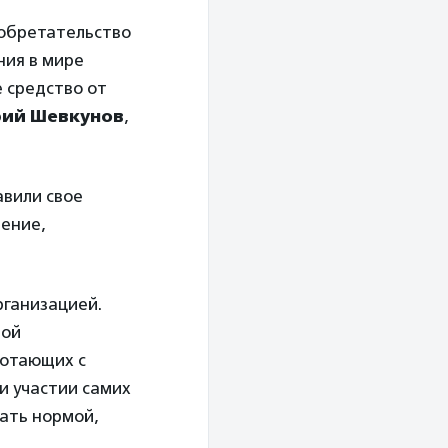
зобретательство
ния в мире
 средство от
ий Шевкунов
,
авили свое
ление,
рганизацией.
ной
ботающих с
и участии самих
тать нормой,