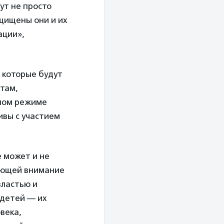
ут не просто
ащищены они и их
ации»,
 которые будут
там,
ном режиме
ивы с участием
е может и не
ающей внимание
властью и
 детей — их
овека,