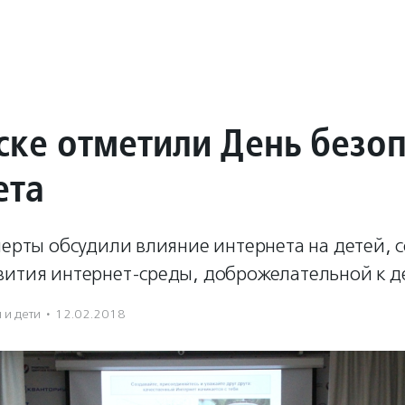
ске отметили День безо
ета
перты обсудили влияние интернета на детей, 
вития интернет-среды, доброжелательной к д
 и дети
·
12.02.2018