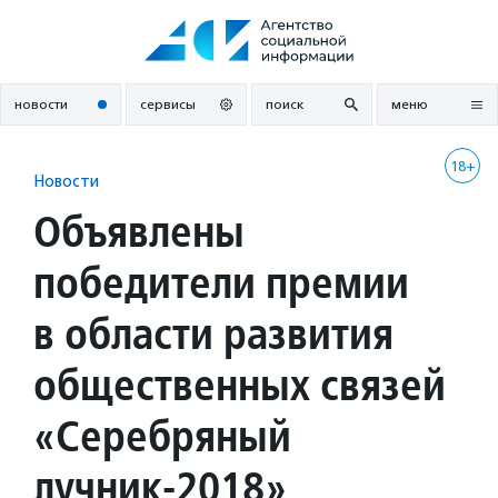
Перейти
к
содержанию
новости
сервисы
поиск
меню
18+
Новости
Объявлены
победители премии
в области развития
общественных связей
«Серебряный
лучник-2018»