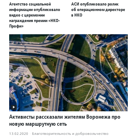
Агентство социальной
АСИ опубликовало ролик
информации опубликовало
об операционном директоре
видео с церемонии
в НКО
награждения премии «НКО-
Профи»
Активисты рассказали жителям Воронежа про
новую маршрутную сеть
13.02.2020
·
Благотвори­тель­ность и доброволь­чест­во