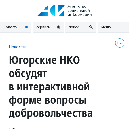
Перейти
к
содержанию
новости
сервисы
поиск
меню
18+
Новости
Югорские НКО
обсудят
в интерактивной
форме вопросы
добровольчества