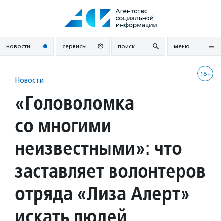
Перейти
к
содержанию
новости
сервисы
поиск
меню
18+
Новости
«Головоломка
со многими
неизвестными»: что
заставляет волонтеров
отряда «Лиза Алерт»
искать людей