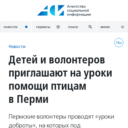
Перейти
к
содержанию
новости
сервисы
поиск
меню
18+
Новости
Детей и волонтеров
приглашают на уроки
помощи птицам
в Перми
Пермские волонтеры проводят «уроки
доброты», на которых под