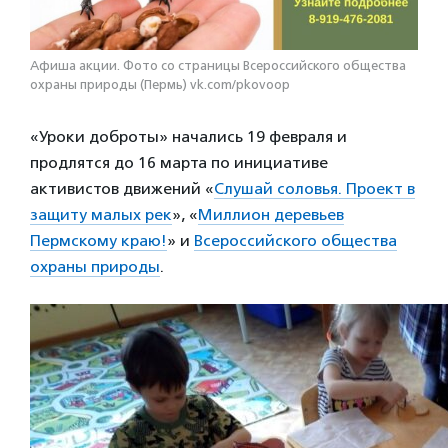
Афиша акции. Фото со страницы Всероссийского общества
охраны природы (Пермь) vk.com/pkovoop
«Уроки доброты» начались 19 февраля и
продлятся до 16 марта по инициативе
активистов движений «
Слушай соловья. Проект в
защиту малых рек
», «
Миллион деревьев
Пермскому краю!
» и
Всероссийского общества
охраны природы
.