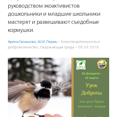
руководством экоактивистов
дошкольники и младшие школьники
мастерят и развешивают съедобные
кормушки.
Арина Галашова
,
АСИ-Пермь
·
Благотвори­тель­ность и
доброволь­чест­во
,
Окружающая среда
·
05.03.2018