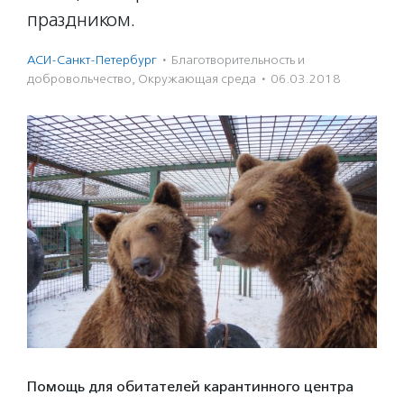
праздником.
АСИ-Санкт-Петербург
·
Благотвори­тель­ность и
доброволь­чест­во
,
Окружающая среда
·
06.03.2018
Помощь для обитателей карантинного центра