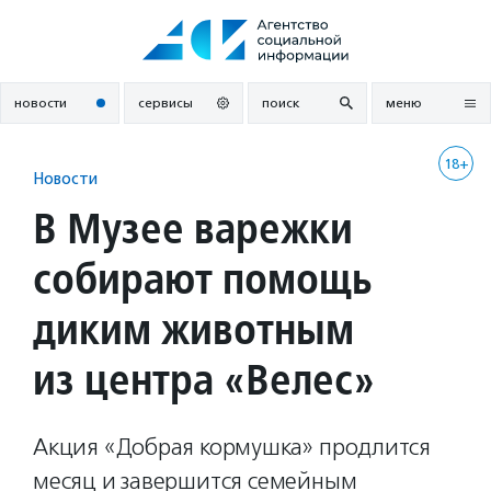
Перейти
к
содержанию
новости
сервисы
поиск
меню
18+
Новости
В Музее варежки
собирают помощь
диким животным
из центра «Велес»
Акция «Добрая кормушка» продлится
месяц и завершится семейным